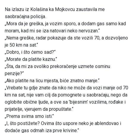
Na izlazu iz Kolašina ka Mojkovcu zaustavila me
saobraćajna policija.
„Mora da je greška, ja vozim sporo, a dodam gas samo kad
moram, kad mi se iza natovari neko nervozan.“
„Nema greške, radar pokazuje da ste vozili 70, a dozvoljeno
je 50 km na sat.“
„Dobro, i što ćemo sad?“
„Morate da platite kaznu.“
„Šta, da mi za ovoliko prekoračenje uzmete osminu
penzije?“
„Ako platite na licu mjesta, biće znatno manje.“
„Vrebate tu gdje znate da niko ne može da vozi manje od 70
km na sat, nije vam cilj da pomognete u saobraćaju, nego da
oglobite obične ljude, a ove sa ’bijesnim’ vozilima, rođake i
prijatelje, vjerujem da propuštate.“
„Prema svima smo isti.“
„I, što postižete? Ovima što uspore neko je ablendovao i
dodaće gas odmah iza prve krivine.“