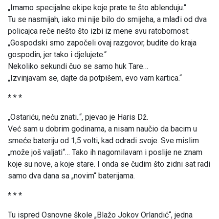
„Imamo specijalne ekipe koje prate te što ablenduju.“
Tu se nasmijah, iako mi nije bilo do smijeha, a mlađi od dva
policajca reče nešto što izbi iz mene svu ratobornost:
„Gospodski smo započeli ovaj razgovor, budite do kraja
gospodin, jer tako i djelujete.“
Nekoliko sekundi čuo se samo huk Tare…
„Izvinjavam se, dajte da potpišem, evo vam kartica.“
* * *
„Ostariću, neću znati..“, pjevao je Haris Dž.
Već sam u dobrim godinama, a nisam naučio da bacim u
smeće bateriju od 1,5 volti, kad odradi svoje. Sve mislim
„može još valjati“… Tako ih nagomilavam i poslije ne znam
koje su nove, a koje stare. I onda se čudim što zidni sat radi
samo dva dana sa „novim“ baterijama.
* * *
Tu ispred Osnovne škole „Blažo Jokov Orlandić“, jedna