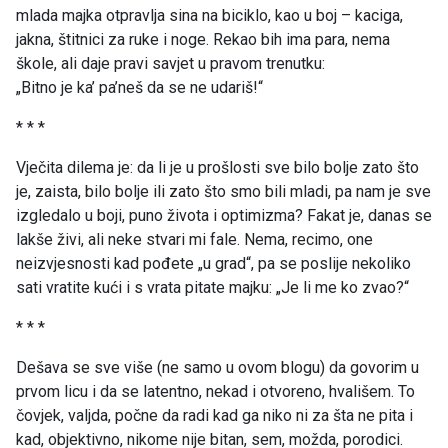
mlada majka otpravlja sina na biciklo, kao u boj – kaciga,
jakna, štitnici za ruke i noge. Rekao bih ima para, nema
škole, ali daje pravi savjet u pravom trenutku:
„Bitno je ka’ pa’neš da se ne udariš!“
* * *
Vječita dilema je: da li je u prošlosti sve bilo bolje zato što
je, zaista, bilo bolje ili zato što smo bili mladi, pa nam je sve
izgledalo u boji, puno života i optimizma? Fakat je, danas se
lakše živi, ali neke stvari mi fale. Nema, recimo, one
neizvjesnosti kad pođete „u grad“, pa se poslije nekoliko
sati vratite kući i s vrata pitate majku: „Je li me ko zvao?“
* * *
Dešava se sve više (ne samo u ovom blogu) da govorim u
prvom licu i da se latentno, nekad i otvoreno, hvališem. To
čovjek, valjda, počne da radi kad ga niko ni za šta ne pita i
kad, objektivno, nikome nije bitan, sem, možda, porodici.