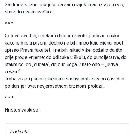
Sa druge strane, moguće da sam uvijek imao izražen ego,
samo to nisam uviđao…
* * *
Gotovo sve bih, u nekom drugom životu, ponovio onako
kako je bilo u prvom. Jedino ne bih, ni po koju cijenu, opet
upisao Pravni fakultet. I ne bih, nikad više, poželio da što
prije prođe vrijeme: do odlaska u školu, do punoljetstva, do
utakmice, do „sudara“, do bilo čega. Znate ono – „jedva
čekam“.
Treba živjeti punim plućima u sadašnjosti, čas po čas, dan
po dan, jer sve, nevjerovatnom brzinom, prolazi…
* * *
Hristos vaskrse!
Podjelite: