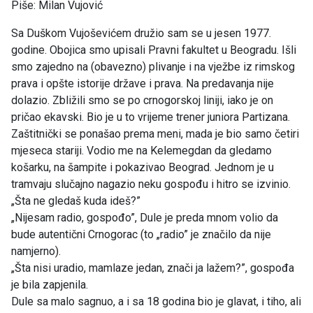
Piše: Milan Vujović
Sa Duškom Vujoševićem družio sam se u jesen 1977.
godine. Obojica smo upisali Pravni fakultet u Beogradu. Išli
smo zajedno na (obavezno) plivanje i na vježbe iz rimskog
prava i opšte istorije države i prava. Na predavanja nije
dolazio. Zbližili smo se po crnogorskoj liniji, iako je on
pričao ekavski. Bio je u to vrijeme trener juniora Partizana.
Zaštitnički se ponašao prema meni, mada je bio samo četiri
mjeseca stariji. Vodio me na Kelemegdan da gledamo
košarku, na šampite i pokazivao Beograd. Jednom je u
tramvaju slučajno nagazio neku gospođu i hitro se izvinio.
„Šta ne gledaš kuda ideš?”
„Nijesam radio, gospođo”, Dule je preda mnom volio da
bude autentični Crnogorac (to „radio” je značilo da nije
namjerno).
„Šta nisi uradio, mamlaze jedan, znači ja lažem?”, gospođa
je bila zapjenila.
Dule sa malo sagnuo, a i sa 18 godina bio je glavat, i tiho, ali