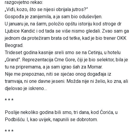
razgovjetno rekao:
„Viđi, kozo, što se nijesi obrijala jutros?”
Gospođa je zanijemila, a ja sam bio oduševljen.
U januaru je, na šarm, položio opštu istoriju kod stroge dr
Ljubice Kandić i od tada se više nismo gledali. Zvao sam ga
jednom da protežiram brata od tetke, kad je bio trener OKK
Beograd.
Trideset godina kasnije sreli smo se na Cetinju, u hotelu
„Grand”. Reprezentacija Crne Gore, čiji je bio selektor, bila je
tu na pripremama, a ja sam igrao šah za Mornar.
Nije me prepoznao, niti se sjećao onog događaja iz
tramvaja, ni one davne jeseni. Možda nije ni želio, ko zna, ali
djelovao je iskreno…
* * *
Poslije nekoliko godina bili smo, tri dana, kod Ćorića, u
Podbišću. I, kao uvijek, napunili se dobrotom.
* * *