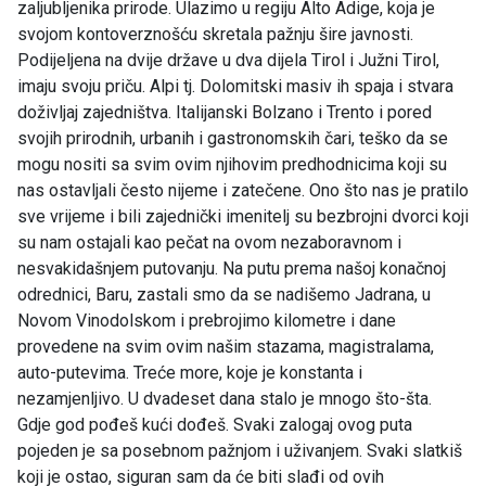
zaljubljenika prirode. Ulazimo u regiju Alto Adige, koja je
svojom kontoverznošću skretala pažnju šire javnosti.
Podijeljena na dvije države u dva dijela Tirol i Južni Tirol,
imaju svoju priču. Alpi tj. Dolomitski masiv ih spaja i stvara
doživljaj zajedništva. Italijanski Bolzano i Trento i pored
svojih prirodnih, urbanih i gastronomskih čari, teško da se
mogu nositi sa svim ovim njihovim predhodnicima koji su
nas ostavljali često nijeme i zatečene. Ono što nas je pratilo
sve vrijeme i bili zajednički imenitelj su bezbrojni dvorci koji
su nam ostajali kao pečat na ovom nezaboravnom i
nesvakidašnjem putovanju. Na putu prema našoj konačnoj
odrednici, Baru, zastali smo da se nadišemo Jadrana, u
Novom Vinodolskom i prebrojimo kilometre i dane
provedene na svim ovim našim stazama, magistralama,
auto-putevima. Treće more, koje je konstanta i
nezamjenljivo. U dvadeset dana stalo je mnogo što-šta.
Gdje god pođeš kući dođeš. Svaki zalogaj ovog puta
pojeden je sa posebnom pažnjom i uživanjem. Svaki slatkiš
koji je ostao, siguran sam da će biti slađi od ovih