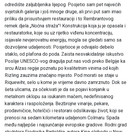
odredište zaljubljenika lijepog. Posjetio sam pet najvećih
svjetskih galerija i još mnoge druge, ali prvi put sam imao
priliku da prisustvujem restauraciji i to Rembrantovog
remek djela „Noćna straža”! Konstrukcija koja ju je opasala i
restauratorke, koje su uz rijetko viđenu koncentraciju,
isijavale nevjerovatnu energiju, mogla se gledati samo sa
dozvoljene udaljenosti. Posjetioce je odvajalo debelo
staklo, od plafona do poda. Zaista nesvakidašnje iskustvo.
Poslije UNESCO-vog dragulja put nas vodi preko Belgije ka
srcu Alzas regije poznatu po kvalitetnim vinima od kojih
Rizling zauzima značajno mjesto. Pod morati se staje u
Riquewihr, selo u kome je vrijeme davno zamrznuto. Dok se
šeta ulicama, za očekivati je da se pojavi konjanik u
metalnom oklopu sa isukanim mačem, nedefinisanog
karaktera i raspoloženja. Bezbrojne vinarije, pekare,
prodavničice, hotelčići i restorani odslikavaju život, koji se
prenosi na sedam kilometara udaljenom Colmaru. Spada
među najljepše i najsunčanije evropske gradove. Rodni grad
skulptora Frederika Bartoldija, autora Kipa slobode u New