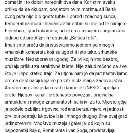
domaćin i to dobar, narednih dva dana. Koristim svaku
priliku da se okupam, posjetom ovim morima, ali Baltik,
ovog puta nije bio gostoljubiv. I pored izdašnog sunca,
temperatura mora i hladan vjetar odbili su me od te namjere.
Flensburg, grad rukometa, od skoro saznajem i organizator
jednog od prestižnijih festivala „Baltica folk”.
Imali smo sreću da prisustvujemo jednom od mnogih
vrhunskih koncerata koji su ugostili isto tako, vrhunske
muzičare. Nezaboravan ugođaj! Zalivi kojih ima bezbroj,
pružaju priliku za atraktivne izlete. Nije zalud rečeno da sve
što je lijepo kratko traje. Za utjehu nam je da put nastavljamo
prema destinaciji koja će pružiti, ništa manja zadovoljstva.
Amsterdam. Još jedan grad u kome je UNESCO upetljao
prste. Njegovi kanali, prstenasto povezani, originalna
arhitektura i mnoge znamenitosti su krivi za to. Mjesto gdje
je počela ozbiljna trgovina, rođena berza, mjera vrijednosti
prvi put postaju lukovice lala i mnogo drugog, čine ovaj grad
jedinstvenim. Mnoštvo muzeja i galerija, od kojih su
najpoznatiji Rajks, Rembranta i van Goga, predstavljaju