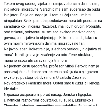
Tokom svog radnog vijeka, a i ranije, volio sam da iniciram,
inicijatore, inicijativne. Saradnicima sam sugerisao da budu
inicijatori. Bolje oni nego ja. U tom slučaju neću im biti
simpatičan. Svaki pametni poslodavac mora biti ponosan na
saradnike koji iniciraju. Nažalost, ima i ovih drugih. Pobuditi,
podstaknuti, pokrenuti su smisao svakog motivacionog
govora, a inicijativa to objedinjuje. Kako i do sada, tako i u
ovim mojim mirovinskim danima, inicijativa ne fali.
Na javnoj sceni koketirala je, u jednom periodu „Inicijativa tri
mora”. Nosila je svoje značenje za određene strukture,
mene je asocirala za sva moja tri mora.
Na jednom času geografije, profesor Miloš Perović nam je
predavajući o Jadranskom, skrenuo pažnju da u njegovom
akvatoriju postoje još dva mora. U zaleđu Zadra su
Novigradsko i Karinsko more. Ostali smo u čudu, ali lekcija
ide dalje.
Najčešće posjećujem, pored našeg, Jonsko i Egejsko.
Dinamični, raznovrsni, opuštajući. Tu su još, Ligurijsko i
Tirensko, koloritna, romantična, nepredvidiva. Balearsko i