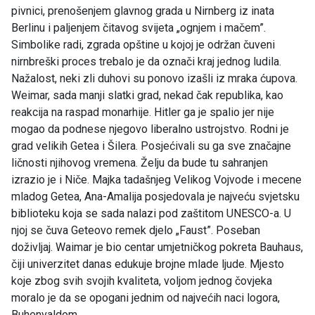
pivnici, prenošenjem glavnog grada u Nirnberg iz inata
Berlinu i paljenjem čitavog svijeta „ognjem i mačem”.
Simbolike radi, zgrada opštine u kojoj je održan čuveni
nirnbreški proces trebalo je da označi kraj jednog ludila.
Nažalost, neki zli duhovi su ponovo izašli iz mraka ćupova.
Weimar, sada manji slatki grad, nekad čak republika, kao
reakcija na raspad monarhije. Hitler ga je spalio jer nije
mogao da podnese njegovo liberalno ustrojstvo. Rodni je
grad velikih Getea i Šilera. Posjećivali su ga sve značajne
ličnosti njihovog vremena. Želju da bude tu sahranjen
izrazio je i Niče. Majka tadašnjeg Velikog Vojvode i mecene
mladog Getea, Ana-Amalija posjedovala je najveću svjetsku
biblioteku koja se sada nalazi pod zaštitom UNESCO-a. U
njoj se čuva Geteovo remek djelo „Faust”. Poseban
doživljaj. Waimar je bio centar umjetničkog pokreta Bauhaus,
čiji univerzitet danas edukuje brojne mlade ljude. Mjesto
koje zbog svih svojih kvaliteta, voljom jednog čovjeka
moralo je da se opogani jednim od najvećih naci logora,
Buhenvaldom.