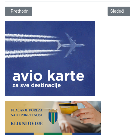
Prethodni članak: Život i ostalo
Sledeći član
Prethodni
Sledeći