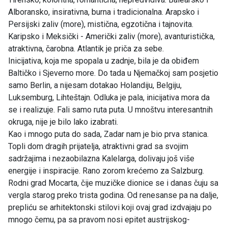
Alboransko, insirativna, burna i tradicionalna. Arapsko i
Persijski zaliv (more), mistična, egzotična i tajnovita.
Karipsko i Meksički - Američki zaliv (more), avanturistička,
atraktivna, čarobna. Atlantik je priča za sebe.
Inicijativa, koja me spopala u zadnje, bila je da obiđem
Baltičko i Sjeverno more. Do tada u Njemačkoj sam posjetio
samo Berlin, a nijesam dotakao Holandiju, Belgiju,
Luksemburg, Lihteštajn. Odluka je pala, inicijativa mora da
se i realizuje. Fali samo ruta puta. U mnoštvu interesantnih
okruga, nije je bilo lako izabrati.
Kao i mnogo puta do sada, Zadar nam je bio prva stanica.
Topli dom dragih prijatelja, atraktivni grad sa svojim
sadržajima i nezaobilazna Kalelarga, dolivaju još više
energije i inspiracije. Rano zorom krećemo za Salzburg.
Rodni grad Mocarta, čije muzičke dionice se i danas čuju sa
vergla starog preko trista godina. Od renesanse pa na dalje,
prepliću se arhitektonski stilovi koji ovaj grad izdvajaju po
mnogo čemu, pa sa pravom nosi epitet austrijskog-