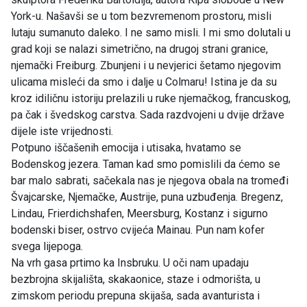
York-u. Našavši se u tom bezvremenom prostoru, misli
lutaju sumanuto daleko. I ne samo misli. I mi smo dolutali u
grad koji se nalazi simetrično, na drugoj strani granice,
njemački Freiburg. Zbunjeni i u nevjerici šetamo njegovim
ulicama misleći da smo i dalje u Colmaru! Istina je da su
kroz idiličnu istoriju prelazili u ruke njemačkog, francuskog,
pa čak i švedskog carstva. Sada razdvojeni u dvije države
dijele iste vrijednosti.
Potpuno iščašenih emocija i utisaka, hvatamo se
Bodenskog jezera. Taman kad smo pomislili da ćemo se
bar malo sabrati, sačekala nas je njegova obala na tromeđi
Švajcarske, Njemačke, Austrije, puna uzbuđenja. Bregenz,
Lindau, Frierdichshafen, Meersburg, Kostanz i sigurno
bodenski biser, ostrvo cvijeća Mainau. Pun nam kofer
svega lijepoga.
Na vrh gasa prtimo ka Insbruku. U oči nam upadaju
bezbrojna skijališta, skakaonice, staze i odmorišta, u
zimskom periodu prepuna skijaša, sada avanturista i