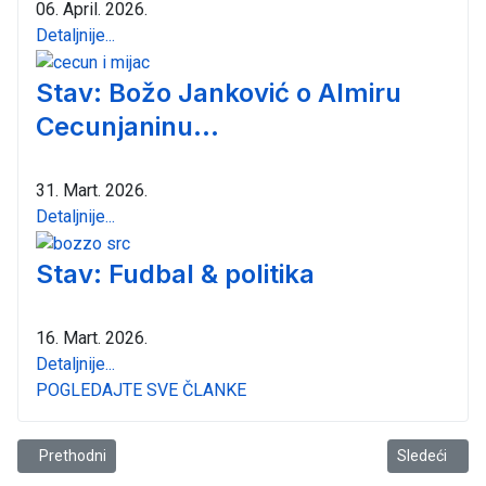
06. April. 2026.
Detaljnije...
Stav: Božo Janković o Almiru
Cecunjaninu...
31. Mart. 2026.
Detaljnije...
Stav: Fudbal & politika
16. Mart. 2026.
Detaljnije...
POGLEDAJTE SVE ČLANKE
Prethodni članak: Monteput, Opština Bar & Djedovina
Sledeći članak
Prethodni
Sledeći