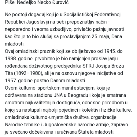
Piše: Neđeljko Necko Đurović
Ne postoji događaj koji je u Socijalističkoj Federativnoj
Republici Jugoslaviji na sebi prepoznatljiv način -
neposredno i veoma uzbudljivo, privlačio pažnju javnosti
kao što je to bio slučaj sa proslavljanjem 25. maja, Dana
mladosti.
Ovaj omladinski praznik koji se obilježavao od 1945. do
1988. godine, prvobitno je bio namjenjen proslavljanju
rođendana doživotnog predsjednika SFRJ Josipa Broza
Tita (1892–1980), ali je na osnovu njegove inicijative od
1957. godine postao Danom mladosti.
Ovom kulturno-sportskom manifestacijom, koja je
održavana na stadionu JNA u Beogradu i koja je smatrana
smotrom najkvalitetnijih dostignuća, odnosno priredbom u
kojoj su nastupali najbolji pojedinci i kolektivi fizičke kulture,
omladinska kulturno-umjetnička društva, organizacije
Narodne tehnike i Jugoslovenske narodne armije, zapravo
je svečano dočekivana i uručivana Štafeta mladosti.