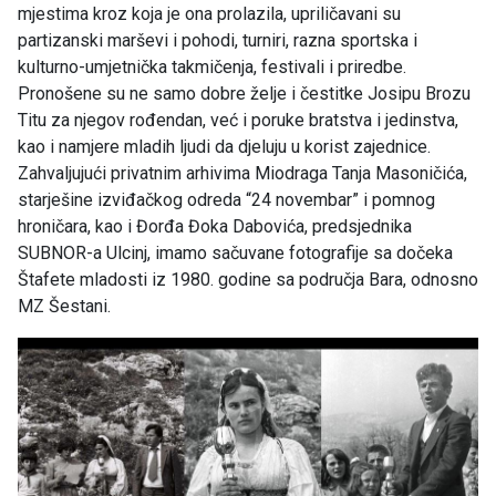
mjestima kroz koja je ona prolazila, upriličavani su
partizanski marševi i pohodi, turniri, razna sportska i
kulturno-umjetnička takmičenja, festivali i priredbe.
Pronošene su ne samo dobre želje i čestitke Josipu Brozu
Titu za njegov rođendan, već i poruke bratstva i jedinstva,
kao i namjere mladih ljudi da djeluju u korist zajednice.
Zahvaljujući privatnim arhivima Miodraga Tanja Masoničića,
starješine izviđačkog odreda “24 novembar” i pomnog
hroničara, kao i Đorđa Đoka Dabovića, predsjednika
SUBNOR-a Ulcinj, imamo sačuvane fotografije sa dočeka
Štafete mladosti iz 1980. godine sa područja Bara, odnosno
MZ Šestani.