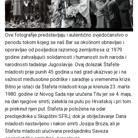
Ove fotografije predstavljaju i autentično svjedočanstvo o
periodu tokom kojeg se naš Bar sa okolinom obnavljao i
oporavljao od posljedica razornog zemljotresa iz 1979.
godine zahvaljujući solidarnosti i humanosti svih naroda i
narodnosti tadašnje Jugoslavije. Ovaj dolazak Štafete
mladosti prije punih 45 godina u naš grad ukazivao je i na
važnost međusobne podrške i saradnje u vremenima krize.
Bitno je istaći da Štafeta mladosti koja je krenula 23. marta
1980. godine iz Novog Sada nije uručena Titu jer se 4. maja,
na dan njegove smrti, zatekla na putu po Hrvatskoj i pri tom
je prekinut njen put. Štafeta je položena na odar
predsjednika u Skupštini SFRJ, dok je obilježavanje Dana
mladosti nastavljeno i nakon smrti Josipa Broza, ali je
Štafeta mladosti uručivana predsjedniku Saveza