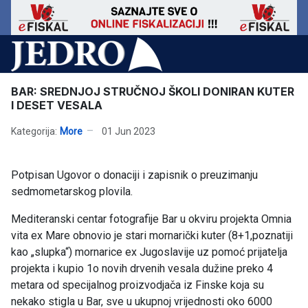
BAR: SREDNJOJ STRUČNOJ ŠKOLI DONIRAN KUTER
I DESET VESALA
Kategorija:
More
01 Jun 2023
Potpisan Ugovor o donaciji i zapisnik o preuzimanju
sedmometarskog plovila.
Mediteranski centar fotografije Bar u okviru projekta Omnia
vita ex Mare obnovio je stari mornarički kuter (8+1,poznatiji
kao „slupka“) mornarice ex Jugoslavije uz pomoć prijatelja
projekta i kupio 1o novih drvenih vesala dužine preko 4
metara od specijalnog proizvodjača iz Finske koja su
nekako stigla u Bar, sve u ukupnoj vrijednosti oko 6000