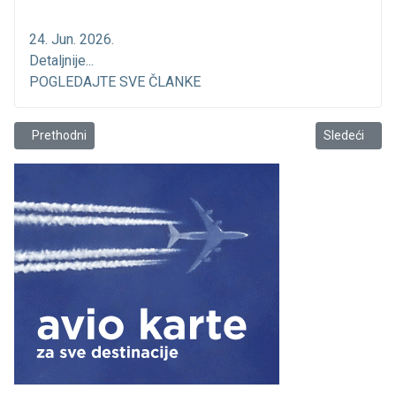
24. Jun. 2026.
Detaljnije...
POGLEDAJTE SVE ČLANKE
Prethodni članak: Da li pristanište u Sutomoru treba da bude zaklon
Sledeći član
Prethodni
Sledeći