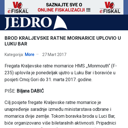
BROD KRALJEVSKE RATNE MORNARICE UPLOVIO U
LUKU BAR
Kategorija:
More
27 Mart 2017
Fregata Kraljevske ratne mornarice HMS ,,Monmouth“ (F-
235) uplovila je ponedeljak ujutro u Luku Bar i boraviće u
posjeti Crnoj Gori do 31. marta 2017. godine.
PIŠE:
Biljana DABIĆ
Cilj posjete fregate Kraljevske ratne mornarice je
unapređenje saradnje između ministarstava odbrane i
mornarica dvije zemlje. Tokom boravka broda u Luci Bar,
biće organizovano više biletaralnih aktivnosti. Pripadnici