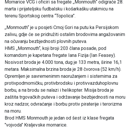
Mornarice VCG i oficiri sa fregate ,,Monmouth“ odigraće 28.
marta i prijateljsku fudbalsku i košarkašku utakmicu na
terenu Sportskog centra “Topolica”.
,,Monmouth“ je u posjeti Crnoj Gori na putu ka Persijskom
zalivu, gdje će se pridružiti ostalim brodovima angažovanim
na očuvanju bezbjednosti plovnih puteva.
HMS ,,Monmouth“, koji broji 203 člana posade, pod
komandom je kapetana fregate Iana Fizija (Ian Feasey).
Nosivost broda je 4.000 tona, dug je 133 metra, širine 16,1
metara. Maksimalna brzina broda je 28 čvorova (52 km/h).
Opremljen je savremenimm naoružanjem i sistemima za
protivpodmorničku, protivbrodsku i protivvazduhoplovnu
borbu, a na brodu se nalazi i helikopter. Misija broda je
zaštita trgovačkih puteva i održavanje bezbjednosti na moru
kroz nadzor, odvraćanje i borbu protiv piraterije i terorizma
na moru.
Brod HMS Monmouth je jedan od šest iz klase fregata
"vojvoda" Kraljevske mornarice.