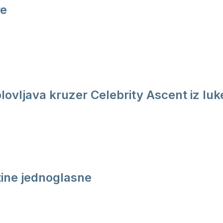
re
plovljava kruzer Celebrity Ascent iz luk
ine jednoglasne