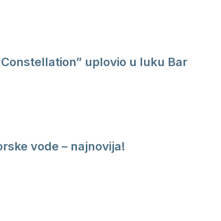
Constellation” uplovio u luku Bar
rske vode – najnovija!