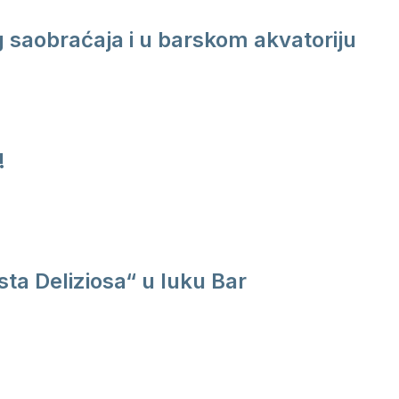
saobraćaja i u barskom akvatoriju
!
ta Deliziosa“ u luku Bar