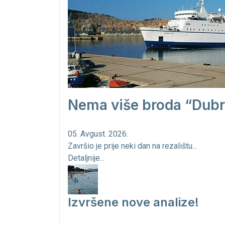
Nema više broda “Dubr
05. Avgust. 2026.
Završio je prije neki dan na rezalištu...
Detaljnije...
Izvršene nove analize!