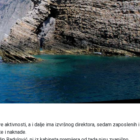
aktivnosti, a i dalje ima izvršnog direktora, sedam zaposlenih i
te i naknade.
lip Radulović, ni iz kabineta premijera od tada nisu zvanično