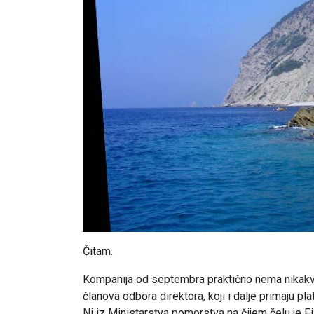
Čitam.
Kompanija od septembra praktično nema nikakve 
članova odbora direktora, koji i dalje primaju pla
Ni iz Ministarstva pomorstva na čijem čelu je Fi