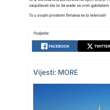
saopštavali šta će da urade sa ovim gubitašem 
To u svojim privatnim firmama ne bi telerisali!
Podjelite:
FACEBOOK
TWITTE
Vijesti: MORE