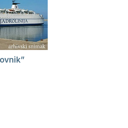
ovnik”