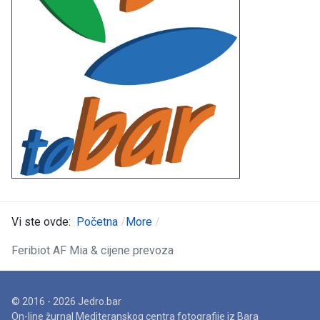
Vi ste ovde:
Početna
More
Feribiot AF Mia & cijene prevoza
© 2016 - 2026 Jedro.bar
On-line žurnal Mediteranskog centra fotografije iz Bara