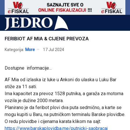
FERIBIOT AF MIA & CIJENE PREVOZA
Kategorija:
More
17 Jul 2024
Dostupne informacije...
AF Mia od izlaska iz luke u Ankoni do ulaska u Luku Bar
stiže za 11 sati.
Ima kapacitet za prevoz 1528 putnika, a garaža za motorna
vozila je dužine 2000 metara.
Planirano je da feribot plovi dva puta sedmično, a karte se
mogu kupiti u Baru, na putničkom terminalu Barske plovidbe.
O redu plovidbe i cijenama karata klikom na sajt:
https://www.barskaplovidba.me/putnicki-saobracaj