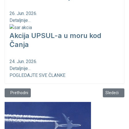
26. Jun. 2026.
Detaljnije...
Akcija UPSUL-a u moru kod
Čanja
24. Jun. 2026.
Detaljnije...
POGLEDAJTE SVE ČLANKE
Prethodni članak: Iz kalafatske radionice
Sledeći člana
Prethodni
Sledeći