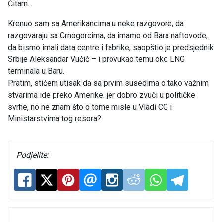
Čitam...
Krenuo sam sa Amerikancima u neke razgovore, da
razgovaraju sa Crnogorcima, da imamo od Bara naftovode,
da bismo imali data centre i fabrike, saopštio je predsjednik
Srbije Aleksandar Vučić – i provukao temu oko LNG
terminala u Baru.
Pratim, stičem utisak da sa prvim susedima o tako važnim
stvarima ide preko Amerike. jer dobro zvuči u političke
svrhe, no ne znam što o tome misle u Vladi CG i
Ministarstvima tog resora?
Podjelite: