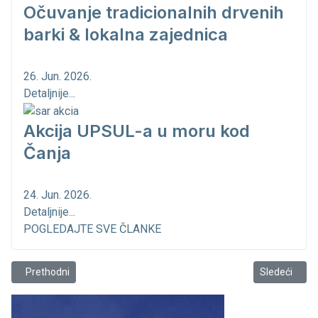
Očuvanje tradicionalnih drvenih
barki & lokalna zajednica
26. Jun. 2026.
Detaljnije...
Akcija UPSUL-a u moru kod
Čanja
24. Jun. 2026.
Detaljnije...
POGLEDAJTE SVE ČLANKE
Prethodni članak: Oprez - Fugu riba sve ćešće u Crnoj Gori
Sledeći člana
Prethodni
Sledeći