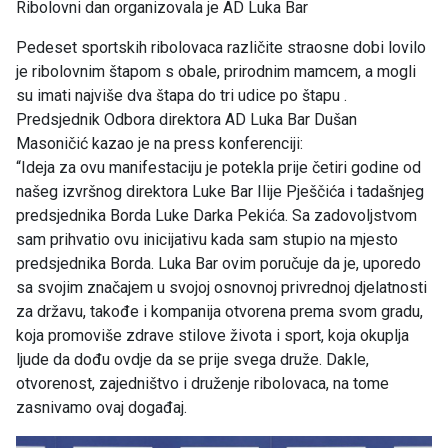
Ribolovni dan organizovala je AD Luka Bar
Pedeset sportskih ribolovaca različite straosne dobi lovilo
je ribolovnim štapom s obale, prirodnim mamcem, a mogli
su imati najviše dva štapa do tri udice po štapu .
Predsjednik Odbora direktora AD Luka Bar Dušan
Masoničić kazao je na press konferenciji:
“Ideja za ovu manifestaciju je potekla prije četiri godine od
našeg izvršnog direktora Luke Bar Ilije Pješčića i tadašnjeg
predsjednika Borda Luke Darka Pekića. Sa zadovoljstvom
sam prihvatio ovu inicijativu kada sam stupio na mjesto
predsjednika Borda. Luka Bar ovim poručuje da je, uporedo
sa svojim značajem u svojoj osnovnoj privrednoj djelatnosti
za državu, takođe i kompanija otvorena prema svom gradu,
koja promoviše zdrave stilove života i sport, koja okuplja
ljude da dođu ovdje da se prije svega druže. Dakle,
otvorenost, zajedništvo i druženje ribolovaca, na tome
zasnivamo ovaj događaj.