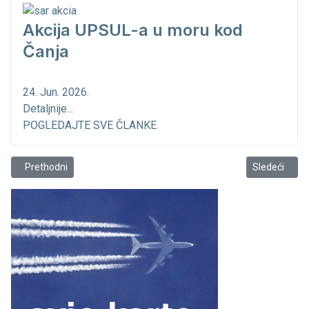
Akcija UPSUL-a u moru kod
Čanja
24. Jun. 2026.
Detaljnije...
POGLEDAJTE SVE ČLANKE
Prethodni članak: Foto crtica iz Marine Bar
Sledeći član
Prethodni
Sledeći