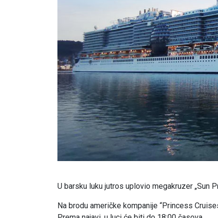
U barsku luku jutros uplovio megakruzer „Sun P
Na brodu američke kompanije “Princess Cruises”
Prema najavi, u luci će biti do 18:00 časova.