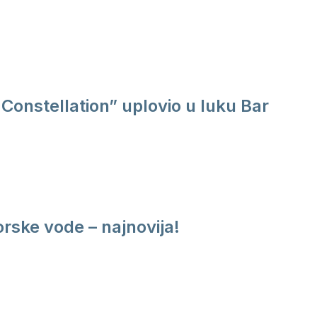
Constellation” uplovio u luku Bar
rske vode – najnovija!