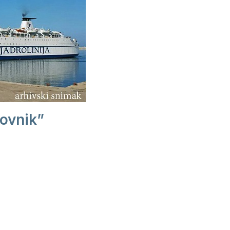
ovnik”