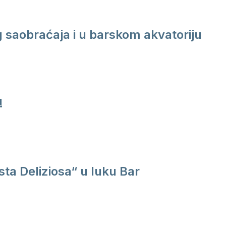
saobraćaja i u barskom akvatoriju
!
ta Deliziosa“ u luku Bar