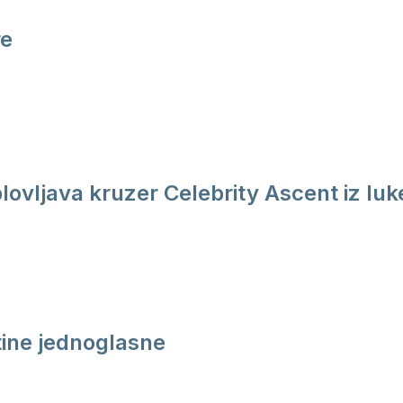
re
plovljava kruzer Celebrity Ascent iz luk
ine jednoglasne