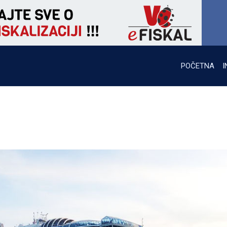
POČETNA
I