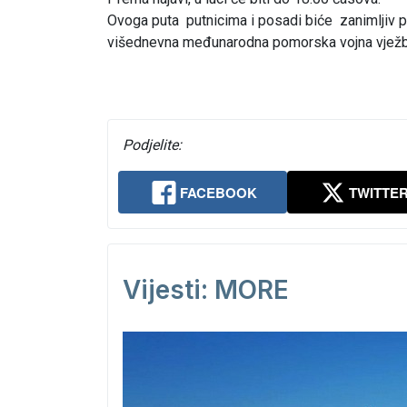
Ovoga puta putnicima i posadi biće zanimljiv 
višednevna međunarodna pomorska vojna vježba
Podjelite:
FACEBOOK
TWITTE
Vijesti: MORE