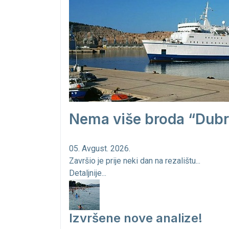
Nema više broda “Dubr
05. Avgust. 2026.
Završio je prije neki dan na rezalištu...
Detaljnije...
Izvršene nove analize!