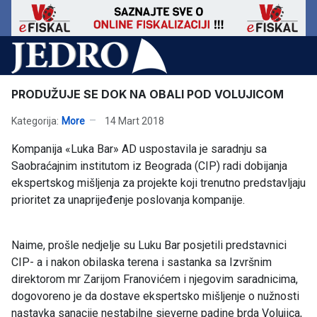
PRODUŽUJE SE DOK NA OBALI POD VOLUJICOM
Kategorija:
More
14 Mart 2018
Kompanija «Luka Bar» AD uspostavila je saradnju sa
Saobraćajnim institutom iz Beograda (CIP) radi dobijanja
ekspertskog mišljenja za projekte koji trenutno predstavljaju
prioritet za unaprijeđenje poslovanja kompanije.
Naime, prošle nedjelje su Luku Bar posjetili predstavnici
CIP- a i nakon obilaska terena i sastanka sa Izvršnim
direktorom mr Zarijom Franovićem i njegovim saradnicima,
dogovoreno je da dostave ekspertsko mišljenje o nužnosti
nastavka sanacije nestabilne sjeverne padine brda Volujica,