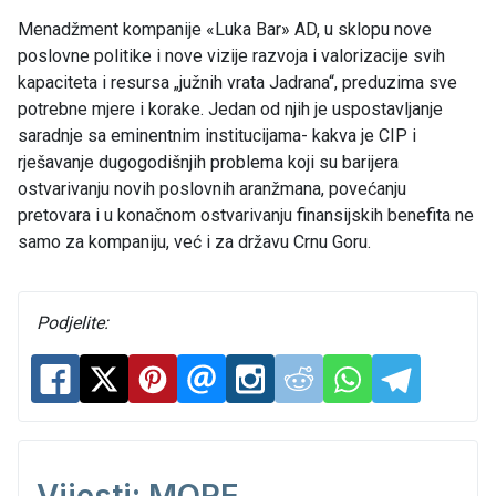
Menadžment kompanije «Luka Bar» AD, u sklopu nove
poslovne politike i nove vizije razvoja i valorizacije svih
kapaciteta i resursa „južnih vrata Jadrana“, preduzima sve
potrebne mjere i korake. Jedan od njih je uspostavljanje
saradnje sa eminentnim institucijama- kakva je CIP i
rješavanje dugogodišnjih problema koji su barijera
ostvarivanju novih poslovnih aranžmana, povećanju
pretovara i u konačnom ostvarivanju finansijskih benefita ne
samo za kompaniju, već i za državu Crnu Goru.
Podjelite: