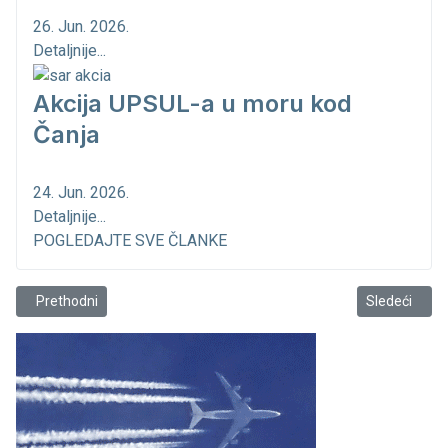
26. Jun. 2026.
Detaljnije...
Akcija UPSUL-a u moru kod
Čanja
24. Jun. 2026.
Detaljnije...
POGLEDAJTE SVE ČLANKE
Prethodni članak: Luka Bar radi punom parom
Sledeći člana
Prethodni
Sledeći