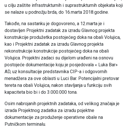
u cilju zaštite infrastrukturnih i suprastrukturnih objekata koji
se nalaze u podnožju brda, do 16.marta 2018.godine.
Takođe, na sastanku je dogovoreno, a 12.marta je i
dostavljen Projektni zadatak za izradu Glavnog projekta
konstrukcije produžetka postojećeg doka na obali Volujica,
kao i Projektni zadatak za izradu Glavnog projekta
rekonstrukcije konstrukcije postojećeg doka na obali
Volujica. Projektni zadaci su dijelom urađeni na osnovu
postojeće dokumentacije koju je posjedovala « Luka Bar»
AD, uz konsultacije predstavnika CIP-a i odgovornih
menadžera za ove oblasti u Luci Bar. Potencijalni pretovar
tereta na obali Volujica, nakon stavljanja u funkciju svih
kapaciteta bio bi i do 3.000.000 tona.
Osim nabrojanih projektnih zadataka, od velikog značaja je
izrada Projektnog zadatka za izradu pojektne
dokumentacije za produženje operativne obale na
Putničkom terminalu.