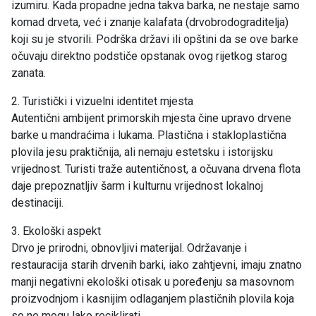
izumiru. Kada propadne jedna takva barka, ne nestaje samo
komad drveta, već i znanje kalafata (drvobrodograditelja)
koji su je stvorili. Podrška državi ili opštini da se ove barke
očuvaju direktno podstiče opstanak ovog rijetkog starog
zanata.
2. Turistički i vizuelni identitet mjesta
Autentični ambijent primorskih mjesta čine upravo drvene
barke u mandraćima i lukama. Plastična i stakloplastična
plovila jesu praktičnija, ali nemaju estetsku i istorijsku
vrijednost. Turisti traže autentičnost, a očuvana drvena flota
daje prepoznatljiv šarm i kulturnu vrijednost lokalnoj
destinaciji.
3. Ekološki aspekt
Drvo je prirodni, obnovljivi materijal. Održavanje i
restauracija starih drvenih barki, iako zahtjevni, imaju znatno
manji negativni ekološki otisak u poređenju sa masovnom
proizvodnjom i kasnijim odlaganjem plastičnih plovila koja
se ne mogu lako reciklirati.