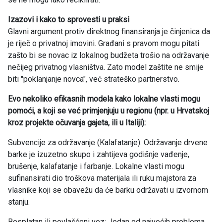
Izazovi i kako to sprovesti u praksi
Glavni argument protiv direktnog finansiranja je činjenica da
je riječ o privatnoj imovini. Građani s pravom mogu pitati
zašto bi se novac iz lokalnog budžeta trošio na održavanje
nečijeg privatnog vlasništva. Zato model zaštite ne smije
biti "poklanjanje novca", već strateško partnerstvo.
Evo nekoliko efikasnih modela kako lokalne vlasti mogu
pomoći, a koji se već primjenjuju u regionu (npr. u Hrvatskoj
kroz projekte očuvanja gajeta, ili u Italiji):
Subvencije za održavanje (Kalafatanje): Održavanje drvene
barke je izuzetno skupo i zahtijeva godišnje vađenje,
brušenje, kalafatanje i farbanje. Lokalne vlasti mogu
sufinansirati dio troškova materijala ili ruku majstora za
vlasnike koji se obavežu da će barku održavati u izvornom
stanju.
Besplatan ili povlašćeni vez: Jedan od najvećih problema