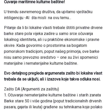
Čuvanje maritimne kulturne baštine!
U trendu savremenog društva, da upitamo vještačku
intiligenciju -AI šta misli na ovu temu...
Pitanje da li bi lokalne vlasti trebale štititi privatne drvene
barke stare pola vijeka zadire u samo srce očuvanja
lokalnog identiteta, ali i u praktične ekonomske i pravne
okvire. Kada govorimo o prostorima sa bogatom
pomorskom tradicijom, poput našeg primorja, ove barke
nisu samo prevozno sredstvo – one su živi spomenici
materijalne i nematerijalne kulturne baštine.
Evo detaljnog pregleda argumenata zašto bi lokalna vlast
trebala da se uključi, ali i izazova koje takva odluka nosi.
Zašto DA (Argumenti za zaštitu)
1. Očuvanje nematerijalne kulturne baštine i starih zanata
Barke stare 50 i više godina (poput tradicionalnih drvenih
pasara, gajeta ili leuta) građene su tehnikama koje polako