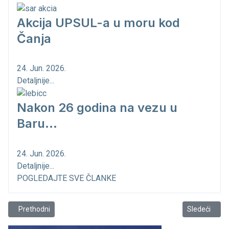
Akcija UPSUL-a u moru kod
Čanja
24. Jun. 2026.
Detaljnije...
Nakon 26 godina na vezu u
Baru...
24. Jun. 2026.
Detaljnije...
POGLEDAJTE SVE ČLANKE
Prethodni članak: Nekima to dobro zvuči!
Sledeći člana
Prethodni
Sledeći