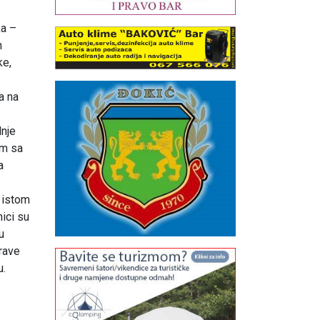
ka –
h
ke,
a na
nje
om sa
a
 istom
nici su
u
rave
u.