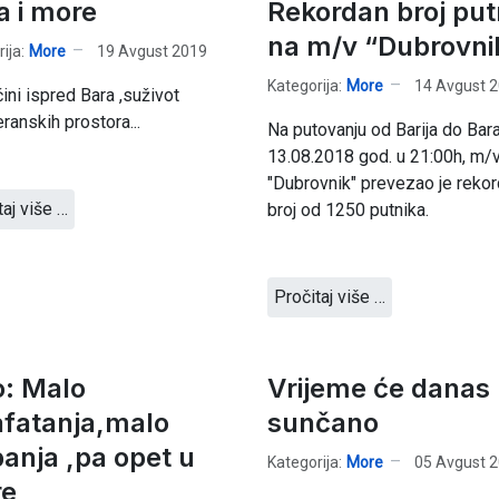
a i more
Rekordan broj put
na m/v “Dubrovni
ija:
More
19 Avgust 2019
Kategorija:
More
14 Avgust 
ini ispred Bara ,suživot
ranskih prostora...
Na putovanju od Barija do Bar
13.08.2018 god. u 21:00h, m/
"Dubrovnik" prevezao je reko
taj više …
broj od 1250 putnika.
Pročitaj više …
o: Malo
Vrijeme će danas b
afatanja,malo
sunčano
banja ,pa opet u
Kategorija:
More
05 Avgust 
e