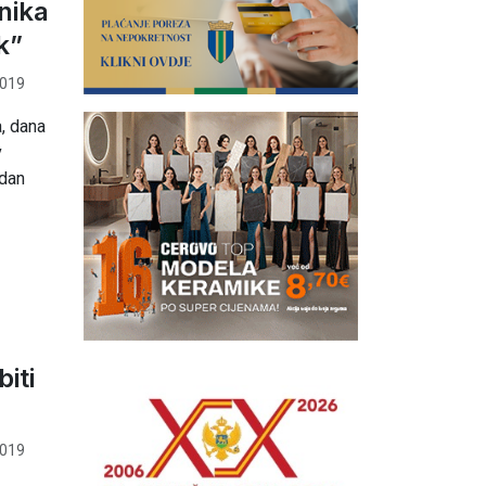
nika
k”
2019
a, dana
v
rdan
iti
2019