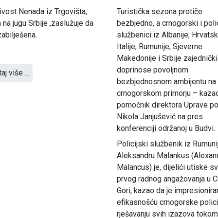
jivost Nenada iz Trgovišta,
Turistička sezona protiče
 na jugu Srbije ,zaslužuje da
bezbjedno, a crnogorski i polic
abilješena.
službenici iz Albanije, Hrvatsk
Italije, Rumunije, Sjeverne
Makedonije i Srbije zajednički
doprinose povoljnom
taj više …
bezbjednosnom ambijentu na
crnogorskom primorju – kaza
pomoćnik direktora Uprave pol
Nikola Janjušević na pres
konferenciji održanoj u Budvi.
Policijski službenik iz Rumuni
Aleksandru Malankus (Alexan
Malancus) je, dijelići utiske s
prvog radnog angažovanja u C
Gori, kazao da je impresionira
efikasnošću crnogorske polici
rješavanju svih izazova tokom 