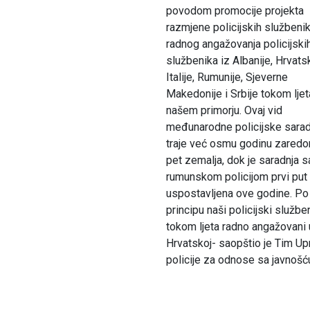
povodom promocije projekta
razmjene policijskih službeni
radnog angažovanja policijski
službenika iz Albanije, Hrvats
Italije, Rumunije, Sjeverne
Makedonije i Srbije tokom ljet
našem primorju. Ovaj vid
međunarodne policijske sarad
traje već osmu godinu zared
pet zemalja, dok je saradnja s
rumunskom policijom prvi put
uspostavljena ove godine. Po
principu naši policijski službe
tokom ljeta radno angažovani 
Hrvatskoj- saopštio je Tim Up
policije za odnose sa javnošć