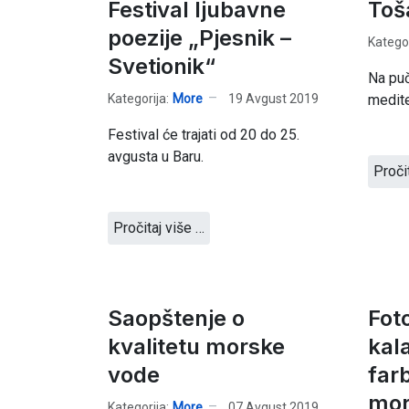
Festival ljubavne
Toš
poezije „Pjesnik –
Kategor
Svetionik“
Na puč
Kategorija:
More
19 Avgust 2019
medite
Festival će trajati od 20 do 25.
avgusta u Baru.
Proči
Pročitaj više …
Saopštenje o
Fot
kvalitetu morske
kal
vode
far
mor
Kategorija:
More
07 Avgust 2019