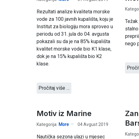
Kategor
Rezultati analize kvaliteta morske
vode za 100 javnih kupališta, koju je
Težak 
Institut za biologiju mora sproveo u
stalno
periodu od 31. jula do 04. avgusta
prepri
pokazali su da je na 85% kupališta
nego p
kvalitet morske vode bio K1 klase,
dok je na 15% kupališta bio K2
klase.
Proči
Pročitaj više …
Motiv iz Marine
Zan
Bars
Kategorija:
More
04 Avgust 2019
Kategor
Nautička sezona ulazi u mjesec