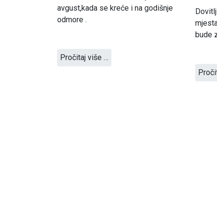
avgust,kada se kreće i na godišnje
Dovitl
odmore .
mjesta
bude z
Pročitaj više …
Proči