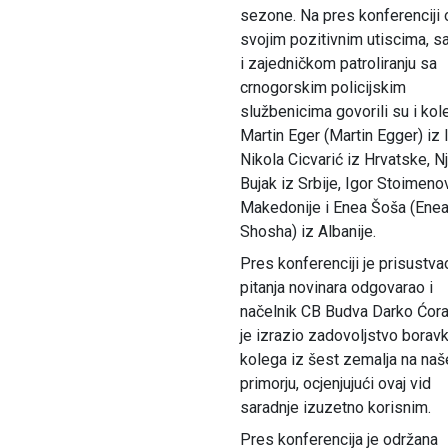
sezone. Na pres konferenciji 
svojim pozitivnim utiscima, sa
i zajedničkom patroliranju sa
crnogorskim policijskim
službenicima govorili su i ko
Martin Eger (Martin Egger) iz It
Nikola Cicvarić iz Hrvatske, N
Bujak iz Srbije, Igor Stoimeno
Makedonije i Enea Šoša (Ene
Shosha) iz Albanije.
Pres konferenciji je prisustvao
pitanja novinara odgovarao i
načelnik CB Budva Darko Ćorac
je izrazio zadovoljstvo bora
kolega iz šest zemalja na na
primorju, ocjenjujući ovaj vid
saradnje izuzetno korisnim.
Pres konferencija je održana