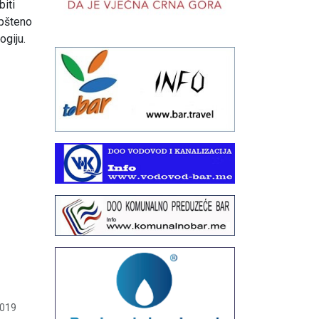
biti
opšteno
ogiju.
2019