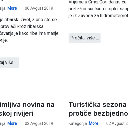
Vrijeme u Crnoj Gori danas će 
ija:
More
06 Avgust 2019
pretežno sunčano i toplo, sa
je iz Zavoda za hidrometeorol
je ribarski život, a ono što se
 provlači kroz ribarska
čavanja je kako ribe ima manje
Pročitaj više …
rije.
taj više …
imljiva novina na
Turistička sezona
koj rivijeri
protiče bezbjedno
ija:
More
02 Avgust 2019
Kategorija:
More
02 Avgust 