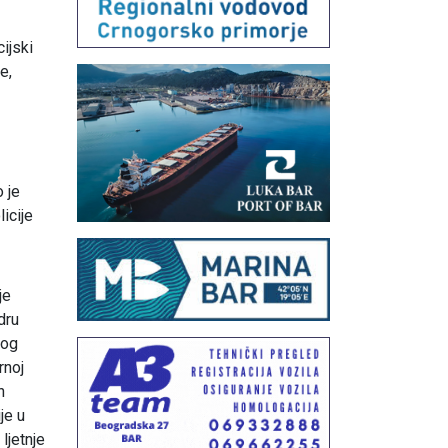
ijski
e,
o je
icije
je
dru
vog
rnoj
n
je u
ljetnje