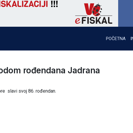
POČETNA
I
ovodom rođendana Jadrana
re slavi svoj 86. rođendan.