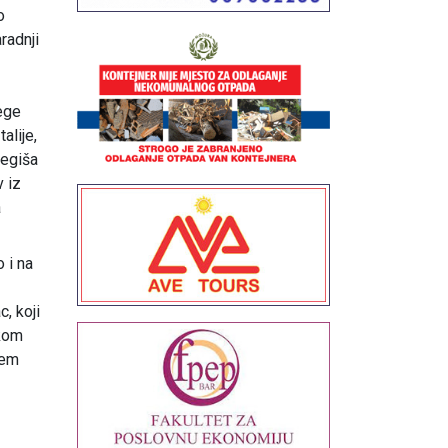
o
radnji
lege
alije,
jegiša
v iz
a
 i na
, koji
vkom
šem