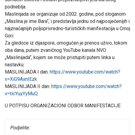
podneblja.
Maslinijada se organizuje od 2002. godine, pod sloganom
„Maslina je ime Bara“, i predstavlja jednu od najposjećenijih i
najznačajnijih poljoprivredno-turističkih manifestacija u Crnoj
Gori.
Za gledoce iz dijaspore, omogućen je prenos uživo, tokom
oba dana, putem zvaničnog YouTube kanala NVO
„Maslinijada“, kojem se može pristupiti putem linka u
nastavku:
MASLINIJADA I dan:
https://www.youtube.com/watch?
v=XiG9AxnIEzk
MASLINIJADA II dan:
https://www.youtube.com/watch?
v=ticYuyYyMuQ
U POTPISU ORGANIZACIONI ODBOR MANIFESTACIJE
Podjelite: