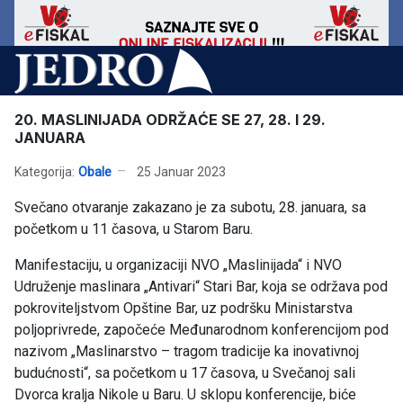
20. MASLINIJADA ODRŽAĆE SE 27, 28. I 29.
JANUARA
Kategorija:
Obale
25 Januar 2023
Svečano otvaranje zakazano je za subotu, 28. januara, sa
početkom u 11 časova, u Starom Baru.
Manifestaciju, u organizaciji NVO „Maslinijada“ i NVO
Udruženje maslinara „Antivari“ Stari Bar, koja se održava pod
pokroviteljstvom Opštine Bar, uz podršku Ministarstva
poljoprivrede, započeće Međunarodnom konferencijom pod
nazivom „Maslinarstvo – tragom tradicije ka inovativnoj
budućnosti“, sa početkom u 17 časova, u Svečanoj sali
Dvorca kralja Nikole u Baru. U sklopu konferencije, biće