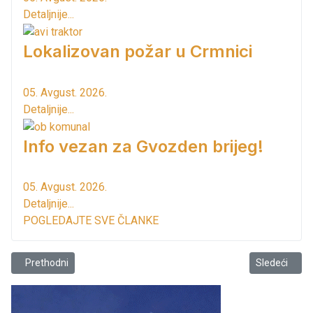
Detaljnije...
Lokalizovan požar u Crmnici
05. Avgust. 2026.
Detaljnije...
Info vezan za Gvozden brijeg!
05. Avgust. 2026.
Detaljnije...
POGLEDAJTE SVE ČLANKE
Prethodni članak: Zaštita od opasnosti!
Sledeći član
Prethodni
Sledeći