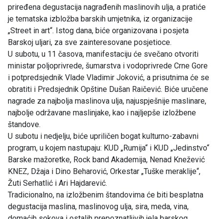
priređena degustacija nagrađenih maslinovih ulja, a pratiće
je tematska izbložba barskih umjetnika, iz organizacije
„Street in art“. Istog dana, biće organizovana i posjeta
Barskoj uljari, za sve zainteresovane posjetioce.
U subotu, u 11 časova, manifestaciju će svečano otvoriti
ministar poljoprivrede, šumarstva i vodoprivrede Crne Gore
i potpredsjednik Vlade Vladimir Joković, a prisutnima će se
obratiti i Predsjednik Opštine Dušan Raičević. Biće uručene
nagrade za najbolja maslinova ulja, najuspješnije maslinare,
najbolje održavane maslinjake, kao i najljepše izložbene
štandove.
U subotu i nedjelju, biće upriličen bogat kulturno-zabavni
program, u kojem nastupaju: KUD „Rumija“ i KUD „Jedinstvo“
Barske mažoretke, Rock band Akademija, Nenad Knežević
KNEZ, Džaja i Dino Beharović, Orkestar „Tuške meraklije“,
Žuti Serhatlić i Ari Hajdarević.
Tradicionalno, na izložbenim štandovima će biti besplatna
degustacija maslina, maslinovog ulja, sira, meda, vina,
domaćih sokova i ostalih prepoznatljivih jela barskog