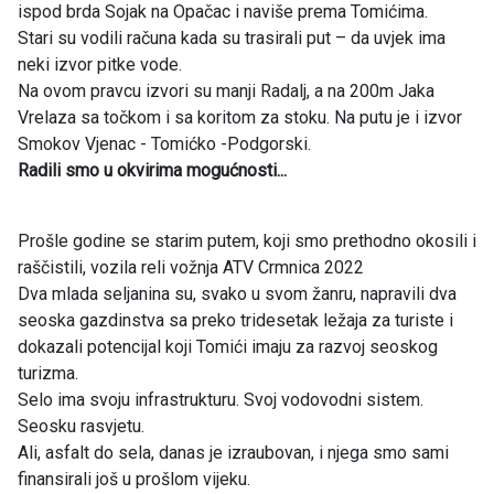
ispod brda Sojak na Opačac i naviše prema Tomićima.
Stari su vodili računa kada su trasirali put – da uvjek ima
neki izvor pitke vode.
Na ovom pravcu izvori su manji Radalj, a na 200m Jaka
Vrelaza sa točkom i sa koritom za stoku. Na putu je i izvor
Smokov Vjenac - Tomićko -Podgorski.
Radili smo u okvirima mogućnosti...
Prošle godine se starim putem, koji smo prethodno okosili i
raščistili, vozila reli vožnja ATV Crmnica 2022
Dva mlada seljanina su, svako u svom žanru, napravili dva
seoska gazdinstva sa preko tridesetak ležaja za turiste i
dokazali potencijal koji Tomići imaju za razvoj seoskog
turizma.
Selo ima svoju infrastrukturu. Svoj vodovodni sistem.
Seosku rasvjetu.
Ali, asfalt do sela, danas je izraubovan, i njega smo sami
finansirali još u prošlom vijeku.