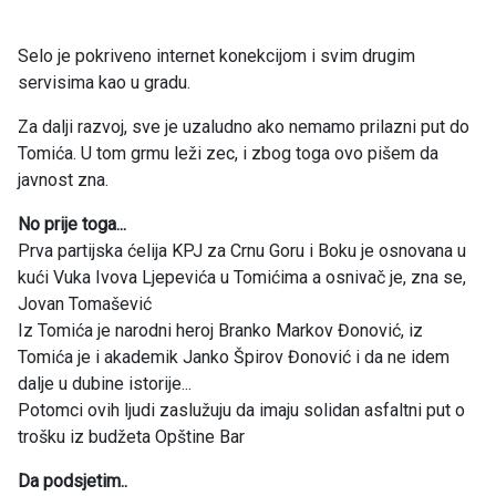
Selo je pokriveno internet konekcijom i svim drugim
servisima kao u gradu.
Za dalji razvoj, sve je uzaludno ako nemamo prilazni put do
Tomića. U tom grmu leži zec, i zbog toga ovo pišem da
javnost zna.
No prije toga...
Prva partijska ćelija KPJ za Crnu Goru i Boku je osnovana u
kući Vuka Ivova Ljepevića u Tomićima a osnivač je, zna se,
Jovan Tomašević
Iz Tomića je narodni heroj Branko Markov Đonović, iz
Tomića je i akademik Janko Špirov Đonović i da ne idem
dalje u dubine istorije...
Potomci ovih ljudi zaslužuju da imaju solidan asfaltni put o
trošku iz budžeta Opštine Bar
Da podsjetim..