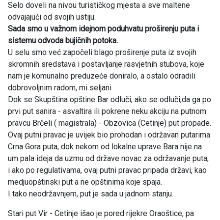
Selo doveli na nivou turističkog mjesta a sve maltene
odvajajući od svojih ustiju.
Sada smo u važnom idejnom poduhvatu proširenju puta i
sistemu odvoda bujičnih potoka.
U selu smo već započeli blago proširenje puta iz svojih
skromnih sredstava i postavljanje rasvjetnih stubova, koje
nam je komunalno preduzeće doniralo, a ostalo odradili
dobrovoljnim radom, mi seljani
Dok se Skupština opštine Bar odluči, ako se odluči,da ga po
prvi put sanira - asvaltira ili pokrene neku akciju na putnom
pravcu Brčeli ( magistrala) - Obzovica (Cetinje) put propade.
Ovaj putni pravac je uvijek bio prohodan i održavan putarima
Crna Gora puta, dok nekom od lokalne uprave Bara nije na
um pala ideja da uzmu od države novac za održavanje puta,
i ako po regulativama, ovaj putni pravac pripada državi, kao
medjuopštinski put a ne opštinima koje spaja.
I tako neodržavnjem, put je sada u jadnom stanju.
Stari put Vir - Cetinje išao je pored rijekre Oraoštice, pa