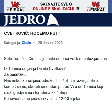
CVETKOVIĆ: HOĆEMO PUT!
Kategorija:
Obale
25 Januar 2023
Selo Tomići u Crmnici je malo selo sa velikim entuzijastima.
Iz Tomića se javlja Danilo Cvetković.
Za početak...
Nas nekoliko seljana, udruženih u želji za razvoj sela u
kome živimo, okosili smo stari put od Vira do Tomića koji
služi gradjanima i turistima za šetnju.
Renovirali smo jednu crkvicu iz 12-13 vijeka.