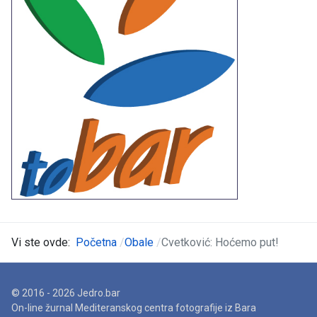
Vi ste ovde:
Početna
Obale
Cvetković: Hoćemo put!
© 2016 - 2026 Jedro.bar
On-line žurnal Mediteranskog centra fotografije iz Bara