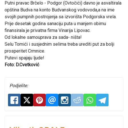
Putni pravac Brčelo - Podgor (Ovtočići) davno je asvaltirala
opština Budva na konto Budvanskog vodovoda,a na ime
svojih pumpnih postrojenja sa izvorišta Podgorska vrela.
Prije desetak godina sanaciju puta u manjem obimu
finansirala je privatna firma Vinarija Lipovac.
Od lokalne samouprava za sada- ništa!
Selu Tomići i susjednim selima treba urediti put za bolji
prosperitet Crmnice.
Putevi spajaju ljude!
Foto: D.Cvetković
Podjelite: