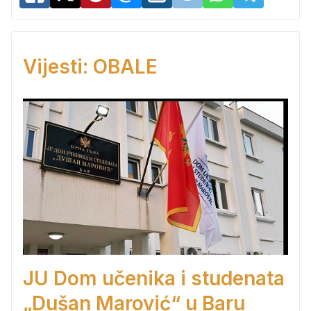
Vijesti: OBALE
JU Dom učenika i studenata
„Dušan Marović“ u Baru