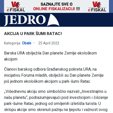
AKCIJA U PARK ŠUMI RATAC!
Kategorija:
Obale
25 April 2022
Barska URA obilježila Dan planete Zemlje ekološkom
akcijom
Članovi barskog odbora Građanskog pokreta URA, na
inicijativu Foruma mladih, obilježili su Dan planete Zemlje
još jednom ekološkom akcijom u park-šumi Ratac.
,,Višednevnu akciju smo simbolično nazvali „Investirajmo u
našu planetu“, podrazumijevajući pod investicijom i čišćenje
park-šume Ratac, jednog od omiljenih izletišta turista. U
sklopu akcije smo skrenuli pažnju na ljepotu i važnost ovog