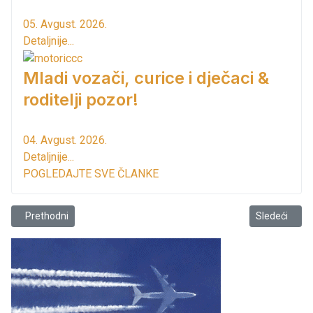
05. Avgust. 2026.
Detaljnije...
Mladi vozači, curice i dječaci &
roditelji pozor!
04. Avgust. 2026.
Detaljnije...
POGLEDAJTE SVE ČLANKE
Prethodni članak: Opasnost vreba i gdje se ne nadate!
Sledeći člana
Prethodni
Sledeći