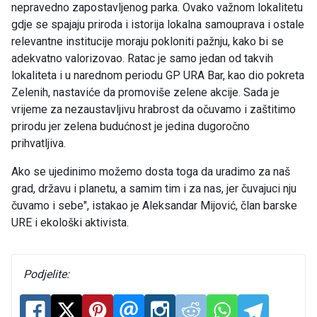
nepravedno zapostavljenog parka. Ovako važnom lokalitetu
gdje se spajaju priroda i istorija lokalna samouprava i ostale
relevantne institucije moraju pokloniti pažnju, kako bi se
adekvatno valorizovao. Ratac je samo jedan od takvih
lokaliteta i u narednom periodu GP URA Bar, kao dio pokreta
Zelenih, nastaviće da promoviše zelene akcije. Sada je
vrijeme za nezaustavljivu hrabrost da očuvamo i zaštitimo
prirodu jer zelena budućnost je jedina dugoročno
prihvatljiva.
Ako se ujedinimo možemo dosta toga da uradimo za naš
grad, državu i planetu, a samim tim i za nas, jer čuvajuci nju
čuvamo i sebe", istakao je Aleksandar Mijović, član barske
URE i ekološki aktivista.
Podjelite: