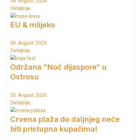
06. Avgust. 2026.
Detaljnije...
EU & mlijeko
06. Avgust. 2026.
Detaljnije...
Održana ”Noć dijaspore” u
Ostrosu
05. Avgust. 2026.
Detaljnije...
Crvena plaža do daljnjeg neće
biti pristupna kupačima!