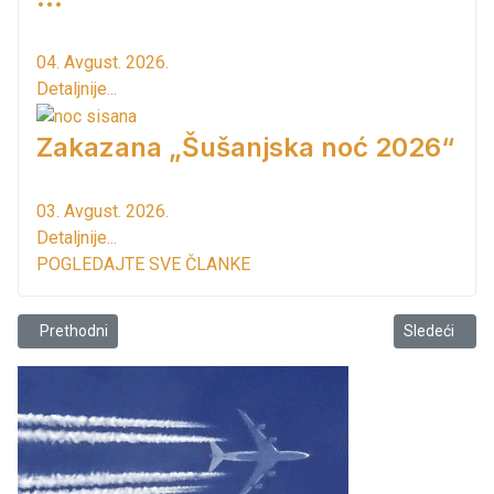
04. Avgust. 2026.
Detaljnije...
Zakazana „Šušanjska noć 2026“
03. Avgust. 2026.
Detaljnije...
POGLEDAJTE SVE ČLANKE
Prethodni članak: Foto crtica: Cvijeće
Sledeći člana
Prethodni
Sledeći