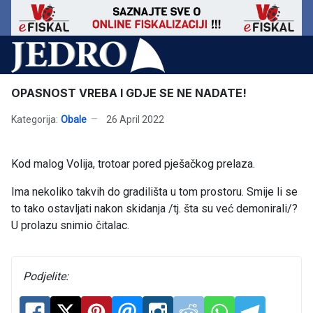
OPASNOST VREBA I GDJE SE NE NADATE!
Kategorija:
Obale
26 April 2022
Kod malog Volija, trotoar pored pješačkog prelaza.
Ima nekoliko takvih do gradilišta u tom prostoru. Smije li se
to tako ostavljati nakon skidanja /tj. šta su već demonirali/?
U prolazu snimio čitalac.
Podjelite: