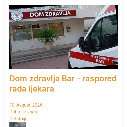
Dom zdravlja Bar - raspored
rada ljekara
10. Avgust. 2026.
Dobro je znati...
Detaljnije...