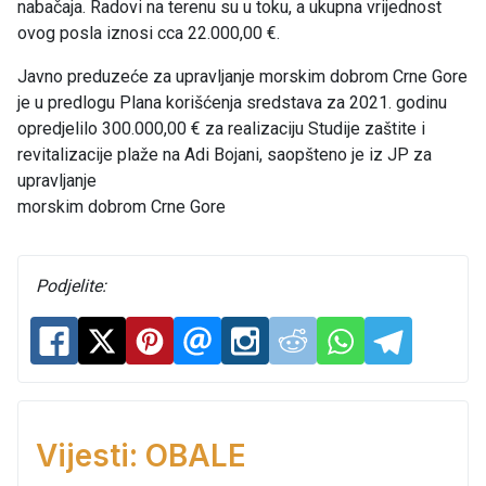
nabačaja. Radovi na terenu su u toku, a ukupna vrijednost
ovog posla iznosi cca 22.000,00 €.
Javno preduzeće za upravljanje morskim dobrom Crne Gore
je u predlogu Plana korišćenja sredstava za 2021. godinu
opredjelilo 300.000,00 € za realizaciju Studije zaštite i
revitalizacije plaže na Adi Bojani, saopšteno je iz JP za
upravljanje
morskim dobrom Crne Gore
Podjelite:
Vijesti: OBALE