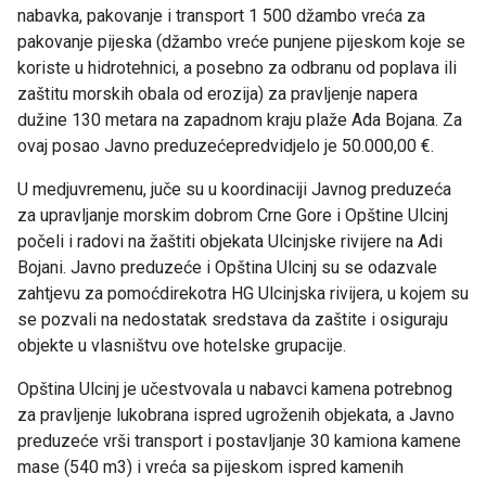
nabavka, pakovanje i transport 1 500 džambo vreća za
pakovanje pijeska (džambo vreće punjene pijeskom koje se
koriste u hidrotehnici, a posebno za odbranu od poplava ili
zaštitu morskih obala od erozija) za pravljenje napera
dužine 130 metara na zapadnom kraju plaže Ada Bojana. Za
ovaj posao Javno preduzećepredvidjelo je 50.000,00 €.
U medjuvremenu, juče su u koordinaciji Javnog preduzeća
za upravljanje morskim dobrom Crne Gore i Opštine Ulcinj
počeli i radovi na žaštiti objekata Ulcinjske rivijere na Adi
Bojani. Javno preduzeće i Opština Ulcinj su se odazvale
zahtjevu za pomoćdirekotra HG Ulcinjska rivijera, u kojem su
se pozvali na nedostatak sredstava da zaštite i osiguraju
objekte u vlasništvu ove hotelske grupacije.
Opština Ulcinj je učestvovala u nabavci kamena potrebnog
za pravljenje lukobrana ispred ugroženih objekata, a Javno
preduzeće vrši transport i postavljanje 30 kamiona kamene
mase (540 m3) i vreća sa pijeskom ispred kamenih