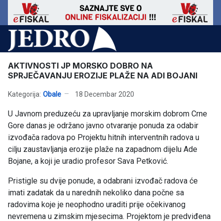
AKTIVNOSTI JP MORSKO DOBRO NA
SPRJEČAVANJU EROZIJE PLAŽE NA ADI BOJANI
Kategorija:
Obale
18 Decembar 2020
U Javnom preduzeću za upravljanje morskim dobrom Crne
Gore danas je održano javno otvaranje ponuda za odabir
izvođača radova po Projektu hitnih interventnih radova u
cilju zaustavljanja erozije plaže na zapadnom dijelu Ade
Bojane, a koji je uradio profesor Sava Petković.
Pristigle su dvije ponude, a odabrani izvođač radova će
imati zadatak da u narednih nekoliko dana počne sa
radovima koje je neophodno uraditi prije očekivanog
nevremena u zimskim mjesecima. Projektom je predviđena