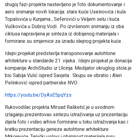
drugoj fazi projekta nastavljeno je foto dokumentovanje i
aero snimanje novih lokacija: stare kuće Useinovića i kula
Topalovića u Kunjama , Seferovići u Veljem selu i kuća
Vučkovića u Dobroj Vodi . Po izvršenom snimanju iz oba
ciklusa napravljena je sinteza iz dobijenog materijala i
formirane su smjernice za izradu idejnog projekta kuće .
Idejni projekat predstavlja transponovanje autohtone
arhitekture u standarde 21. vijeka . Idejni projekat je donacija
kompanije ArchiStudio iz Ulcinja. Medijator okruglog stola je
bio Sabija Vulić ispred Savjeta . Skupu se obratio i Alen
Pelinković ispred partnerske NVO .
https://youtu.be/DyAsE5pqYzs
Rukovodilac projekta Mirsad Rašketić je u uvodnom
izlaganju prezentovao sintezu istraživanja uz prezentaciju
dijela foto i video arhive formirane u toku istraživanja kao i
kratku prezentaciju geneze autohtone arhitekture
Mrkojevića. Tenički uslovi i obimnost materijala nisu