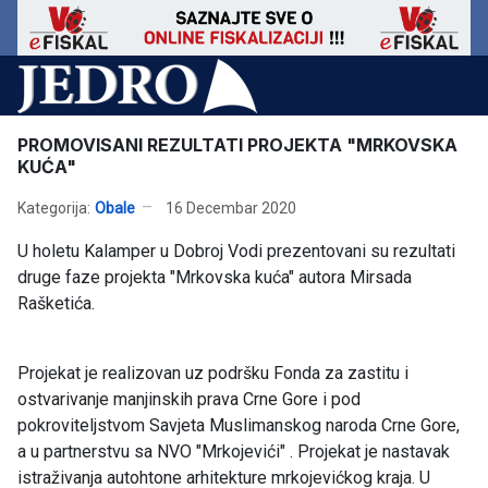
PROMOVISANI REZULTATI PROJEKTA "MRKOVSKA
KUĆA"
Kategorija:
Obale
16 Decembar 2020
U holetu Kalamper u Dobroj Vodi prezentovani su rezultati
druge faze projekta "Mrkovska kuća" autora Mirsada
Rašketića.
Projekat je realizovan uz podršku Fonda za zastitu i
ostvarivanje manjinskih prava Crne Gore i pod
pokroviteljstvom Savjeta Muslimanskog naroda Crne Gore,
a u partnerstvu sa NVO "Mrkojevići" . Projekat je nastavak
istraživanja autohtone arhitekture mrkojevićkog kraja. U