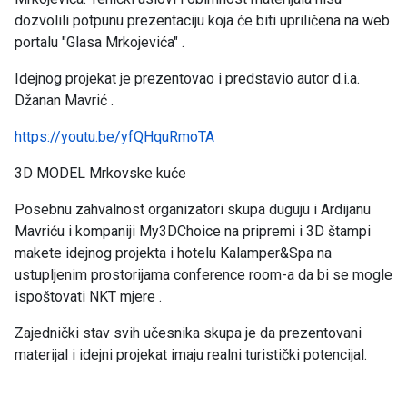
dozvolili potpunu prezentaciju koja će biti upriličena na web
portalu "Glasa Mrkojevića" .
Idejnog projekat je prezentovao i predstavio autor d.i.a.
Džanan Mavrić .
https://youtu.be/yfQHquRmoTA
3D MODEL Mrkovske kuće
Posebnu zahvalnost organizatori skupa duguju i Ardijanu
Mavriću i kompaniji My3DChoice na pripremi i 3D štampi
makete idejnog projekta i hotelu Kalamper&Spa na
ustupljenim prostorijama conference room-a da bi se mogle
ispoštovati NKT mjere .
Zajednički stav svih učesnika skupa je da prezentovani
materijal i idejni projekat imaju realni turistički potencijal.