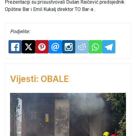
Prezentaciji su prisustvovali Dušan Raičević predsjednik
Opštine Bar i Emil Kukalj direktor TO Bar-a .
Podjelite:
Vijesti: OBALE