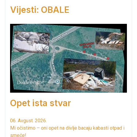
Vijesti: OBALE
Opet ista stvar
06. Avgust. 2026.
Mi očistimo – oni opet na divlje bacaju kabasti otpad i
smeće!