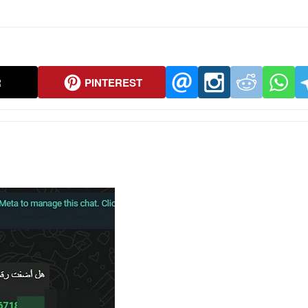
R
PINTEREST