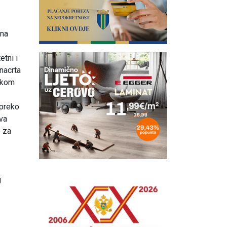
 na
etni i
 nacrta
rskom
 preko
eva
e za
g