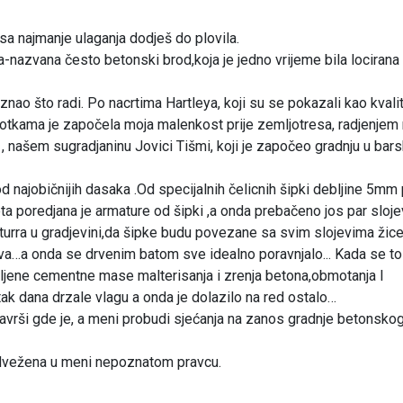
I sa najmanje ulaganja dodješ do plovila.
a-nazvana često betonski brod,koja je jedno vrijeme bila locirana
 znao što radi. Po nacrtima Hartleya, koji su se pokazali kao kvalit
a fotkama je započela moja malenkost prije zemljotresa, radjenjem
u , našem sugradjaninu Jovici Tišmi, koji je započeo gradnju u ba
d najobičnijih dasaka .Od specijalnih čelicnih šipki debljine 5mm
eta poredjana je armature od šipki ,a onda prebačeno jos par sloj
turra u gradjevini,da šipke budu povezane sa svim slojevima žic
ova…a onda se drvenim batom sve idealno poravnjalo... Kada se to
mljene cementne mase malterisanja i zrenja betona,obmotanja I
k dana drzale vlagu a onda je dolazilo na red ostalo…
 završi gde je, a meni probudi sjećanja na zanos gradnje betonsko
e odvežena u meni nepoznatom pravcu.