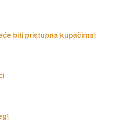
eće biti pristupna kupačima!
ci
eg!