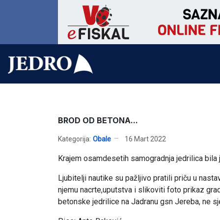
BROD OD BETONA...
Kategorija:
Obale
16 Mart 2022
Krajem osamdesetih samogradnja jedrilica bila 
Ljubitelji nautike su pažljivo pratili priču u 
njemu nacrte,uputstva i slikoviti foto prikaz gra
betonske jedrilice na Jadranu gsn Jereba, ne s