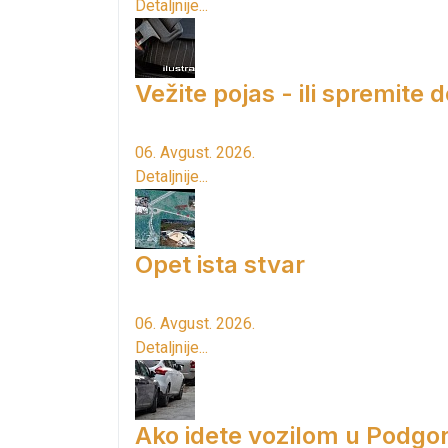
Detaljnije...
Vežite pojas - ili spremite 
06. Avgust. 2026.
Detaljnije...
Opet ista stvar
06. Avgust. 2026.
Detaljnije...
Ako idete vozilom u Podgori