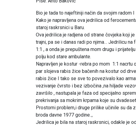
Pise: Anto Baković
Bio je tada to najeftiniji način da svojim radom 
Kako je napravljena ova jedrilica od ferocement
staroj raskrsnici u Baru.
Ova jedrilica je radjena od strane čovjeka koji je
trajni, pa se i danas radi po njima… Jedrilicu n
1:1 , a onda je prepuštena mom drugu i prijatelj
polju kod stare ambulante.
Napravljen je kostur -rebra po mom 1:1 nacrtu o
par slojeva rabis žice bačenih na kostur od drv
rabis žice I tako se sve to povezivalo kao arma
vezivanje čvrsto i bez izbočina ,na hiljade vez
završilo , nastupala je faza od specijalno spre
prekrivanja sa mokrim krpama koje su dvadeseta
Prostorni problem,i druge prilike učinile su da
broda davne 1977 godine..,
Jedrilica je bila na staroj raskrsnici, odakle j