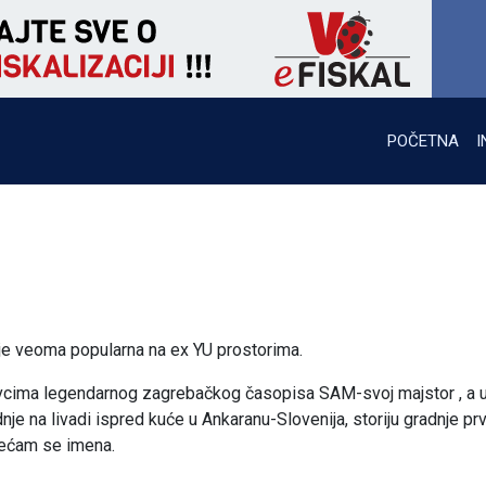
POČETNA
I
je veoma popularna na ex YU prostorima.
nastavcima legendarnog zagrebačkog časopisa SAM-svoj majstor , a 
dnje na livadi ispred kuće u Ankaranu-Slovenija, storiju gradnje pr
jećam se imena.