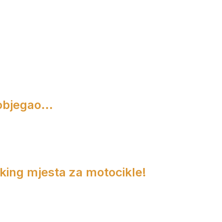
objegao...
rking mjesta za motocikle!