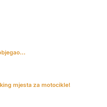
objegao...
rking mjesta za motocikle!