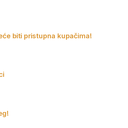
eće biti pristupna kupačima!
ci
eg!