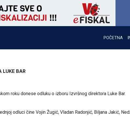
POČETNA
I
A LUKE BAR
skom roku donese odluku o izboru Izvršnog direktora Luke Bar.
dnjoj odluci čine Vojin Žugić, Vladan Radonjić, Biljana Jakić, Ned