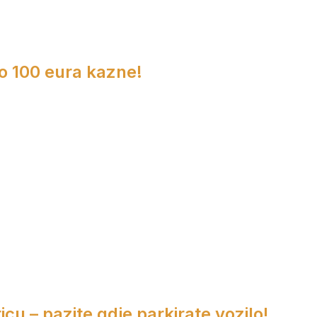
do 100 eura kazne!
cu – pazite gdje parkirate vozilo!