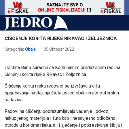
ČIŠĆENJE KORITA RIJEKE RIKAVAC I ŽELJEZNICA
Kategorija:
Obale
05 Oktobar 2022
Opština Bar u saradnji sa Komunalnim preduzećem radi na
čišćenju korita rijeke Rikavac i Željeznica.
Čišćenje korita rijeka redovno se izvršava u cilju
sprječavanja nastajanja šteta usljed obilnijih atmosferskih
padavina.
Radovi na čišćenju podrazumijevaju vađenje i odvoz
nakupljenog materijala i šuta kao i nesavjesno odloženo
otpada u koritima rijeka, ali i sječenje i potkresivanje šiblja i