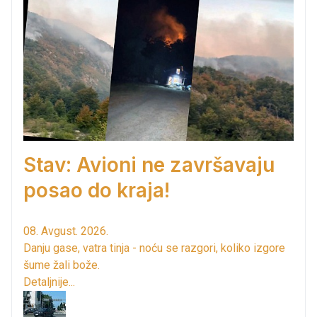
Stav: Avioni ne završavaju
posao do kraja!
08. Avgust. 2026.
Danju gase, vatra tinja - noću se razgori, koliko izgore
šume žali bože.
Detaljnije...