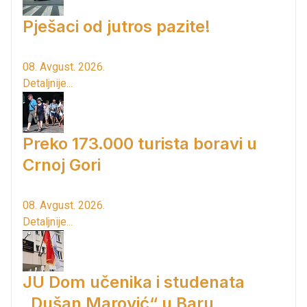
Pješaci od jutros pazite!
08. Avgust. 2026.
Detaljnije...
Preko 173.000 turista boravi u
Crnoj Gori
08. Avgust. 2026.
Detaljnije...
JU Dom učenika i studenata
„Dušan Marović“ u Baru