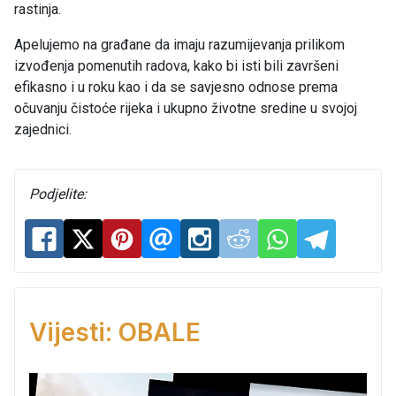
rastinja.
Apelujemo na građane da imaju razumijevanja prilikom
izvođenja pomenutih radova, kako bi isti bili završeni
efikasno i u roku kao i da se savjesno odnose prema
očuvanju čistoće rijeka i ukupno životne sredine u svojoj
zajednici.
Podjelite:
Vijesti: OBALE