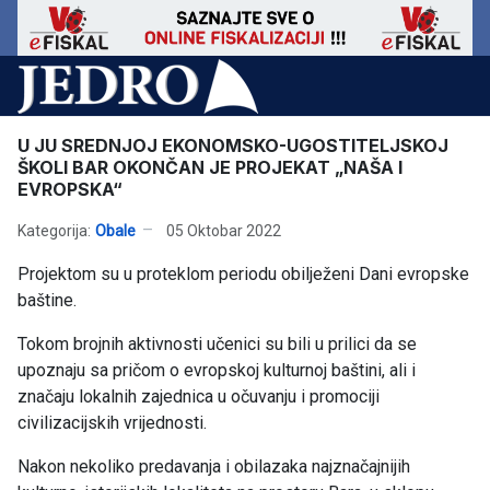
U JU SREDNJOJ EKONOMSKO-UGOSTITELJSKOJ
ŠKOLI BAR OKONČAN JE PROJEKAT „NAŠA I
EVROPSKA“
Kategorija:
Obale
05 Oktobar 2022
Projektom su u proteklom periodu obilježeni Dani evropske
baštine.
Tokom brojnih aktivnosti učenici su bili u prilici da se
upoznaju sa pričom o evropskoj kulturnoj baštini, ali i
značaju lokalnih zajednica u očuvanju i promociji
civilizacijskih vrijednosti.
Nakon nekoliko predavanja i obilazaka najznačajnijih