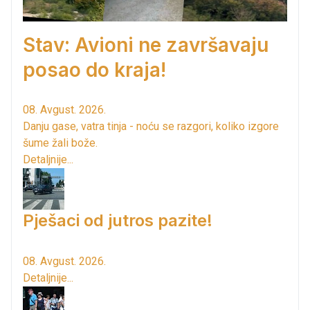
Stav: Avioni ne završavaju
posao do kraja!
08. Avgust. 2026.
Danju gase, vatra tinja - noću se razgori, koliko izgore
šume žali bože.
Detaljnije...
Pješaci od jutros pazite!
08. Avgust. 2026.
Detaljnije...