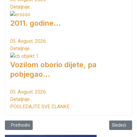
Detaljnije...
2011. godine...
05. Avgust. 2026.
Detaljnije...
Vozilom oborio dijete, pa
pobjegao...
05. Avgust. 2026.
Detaljnije...
POGLEDAJTE SVE ČLANKE
Prethodni članak: Čišćenje korita rijeke Rikavac i Željeznica
Sledeći člana
Prethodni
Sledeći