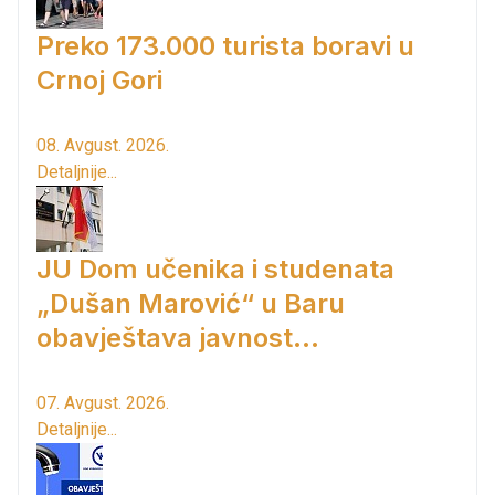
Preko 173.000 turista boravi u
Crnoj Gori
08. Avgust. 2026.
Detaljnije...
JU Dom učenika i studenata
„Dušan Marović“ u Baru
obavještava javnost...
07. Avgust. 2026.
Detaljnije...