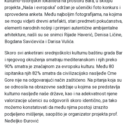
kulturno-istorijskih lokaliteta na prostoru Bara, u sklopu
projekta „Naša i evropska“ održan je učenički foto konkurs i
sprovedena anketa. Među najboljim fotografijama, na kojima
se mogu vidjeti drevni artefakti, stari predmeti pokućanstva,
elementi narodnih nošnji i primjeri autentične ambijentalne
arhitekture, našli su se snimci Rijade Haverić, Denisa Ličine,
Bogdana Savićevića i Darisa Vulića.
Skoro svi anketirani srednjoškolci kulturnu baštinu grada Bar
i njegovog okruženja smatraju mediteranskom i njih preko
90% smatra je značajnom za evropsku kulturu. Među 80
ispitanika njih 82% smatra da civilizacijsko nasljeđe Crne
Gore nije na odgovarajući način zaštićeno. Na pitanja koja su
se odnosila na obrazovne sadržaje u kojima se predstavlja
kulturno nasljeđe naše države, kao i na adekvatnost njene
valorizacije učenici su odgovorili skoro identično, pa tako
možemo konstatovati da među njima postoji izrazito
podjeljeno mišljenje, saopštio je organizator projekta prof.
Neđeljko Đurović