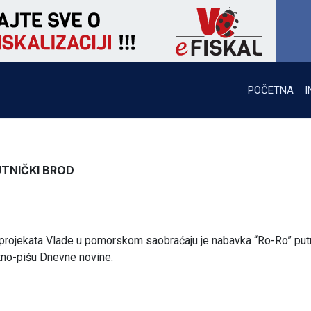
POČETNA
I
UTNIČKI BROD
rnih projekata Vlade u pomorskom saobraćaju je nabavka “Ro-Ro” pu
atno-pišu Dnevne novine.