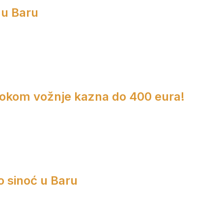
 u Baru
 tokom vožnje kazna do 400 eura!
o sinoć u Baru