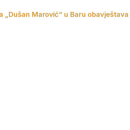
a „Dušan Marović“ u Baru obavještava