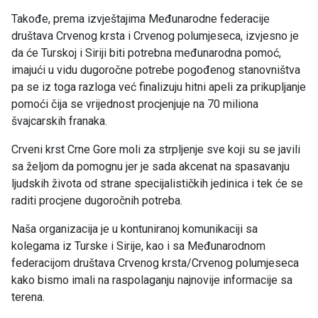
Takođe, prema izvještajima Međunarodne federacije
društava Crvenog krsta i Crvenog polumjeseca, izvjesno je
da će Turskoj i Siriji biti potrebna međunarodna pomoć,
imajući u vidu dugoročne potrebe pogođenog stanovništva
pa se iz toga razloga već finalizuju hitni apeli za prikupljanje
pomoći čija se vrijednost procjenjuje na 70 miliona
švajcarskih franaka.
Crveni krst Crne Gore moli za strpljenje sve koji su se javili
sa željom da pomognu jer je sada akcenat na spasavanju
ljudskih života od strane specijalističkih jedinica i tek će se
raditi procjene dugoročnih potreba.
Naša organizacija je u kontuniranoj komunikaciji sa
kolegama iz Turske i Sirije, kao i sa Međunarodnom
federacijom društava Crvenog krsta/Crvenog polumjeseca
kako bismo imali na raspolaganju najnovije informacije sa
terena.