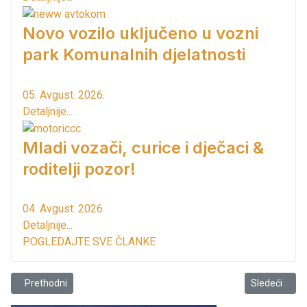
Novo vozilo uključeno u vozni
park Komunalnih djelatnosti
05. Avgust. 2026.
Detaljnije...
Mladi vozači, curice i dječaci &
roditelji pozor!
04. Avgust. 2026.
Detaljnije...
POGLEDAJTE SVE ČLANKE
Prethodni članak: TO Bar poziva...
Sledeći člana
Prethodni
Sledeći