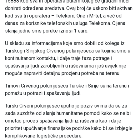
15888 kod sva tri operatera putem kojeg će građani moći
donirati određena sredstva. Ovaj broj će uskoro biti aktivan
kod sva tri operatera – Telekom, One i M-tel, a već od
danas za korisnike telefonskih usluga Telekoma. Cijena
slanja jedne sms poruke iznosi 1 euro.
U skladu sa informacijama koje smo dobili od kolega iz
Turskog i Sirijskog Crvenog polumjeseca sa kojima smo u
kontinuiranom kontaktu, i dalje traje faza potrage i
spašavanja ljudi zarobljenih u ruševinama i još uvijek nije
moguće napraviti detaljnu procjenu potreba na terenu.
Timovi Crvenog polumjeseca Turske i Sirije su na terenu i
pomažu u potrazi i spašavanju ljudi.
Turski Crveni polumjesec uputio je poziv svima da se za
sada suzdrže od slanja humanitarne pomoći kako se ne bi
ometao proces spašavanja ljudi iz ruševina kao i da je
prioritet upućivanje finansijske podrške kako bi se izbjegle
komplikovane logističke procedure.