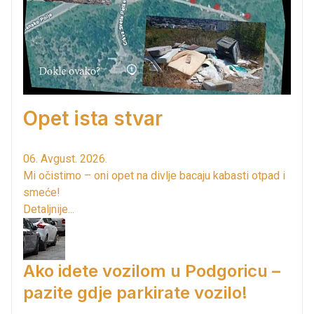
Opet ista stvar
06. Avgust. 2026.
Mi očistimo – oni opet na divlje bacaju kabasti otpad i
smeće!
Detaljnije...
Ako idete vozilom u Podgoricu –
pazite gdje parkirate vozilo!