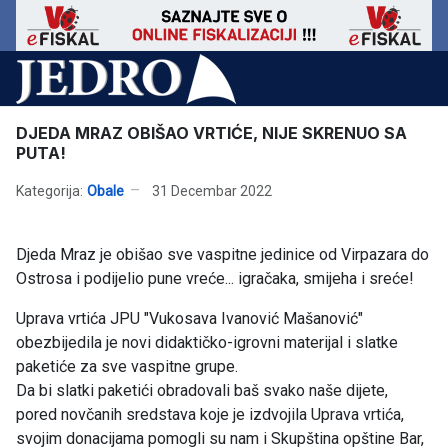
DJEDA MRAZ OBIŠAO VRTIĆE, NIJE SKRENUO SA
PUTA!
Kategorija:
Obale
31 Decembar 2022
Djeda Mraz je obišao sve vaspitne jedinice od Virpazara do
Ostrosa i podijelio pune vreće... igračaka, smijeha i sreće!
Uprava vrtića JPU "Vukosava Ivanović Mašanović"
obezbijedila je novi didaktičko-igrovni materijal i slatke
paketiće za sve vaspitne grupe.
Da bi slatki paketići obradovali baš svako naše dijete,
pored novčanih sredstava koje je izdvojila Uprava vrtića,
svojim donacijama pomogli su nam i Skupština opštine Bar,