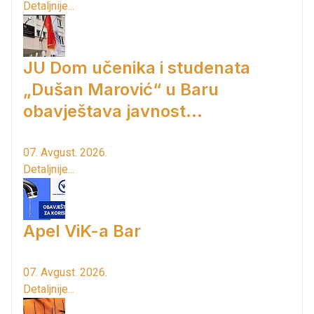
Detaljnije...
JU Dom učenika i studenata
„Dušan Marović“ u Baru
obavještava javnost...
07. Avgust. 2026.
Detaljnije...
Apel ViK-a Bar
07. Avgust. 2026.
Detaljnije...