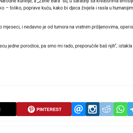
Narodne kuhinje, a „Žene Bara“ su, u saradnji sa kreatorima emisij
iko – toliko, poprave kuću, kako bi djeca živjela i rasla u humaniji
iko mjeseci, i nedavno je od tumora na vratnim pršljenovima, operi
jecu jedne porodice, pa smo mi rado, preporučile baš njih“, istakla 
R
PINTEREST