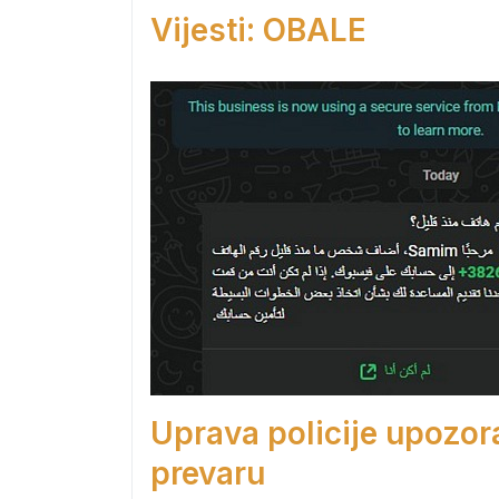
Vijesti: OBALE
Uprava policije upozor
prevaru