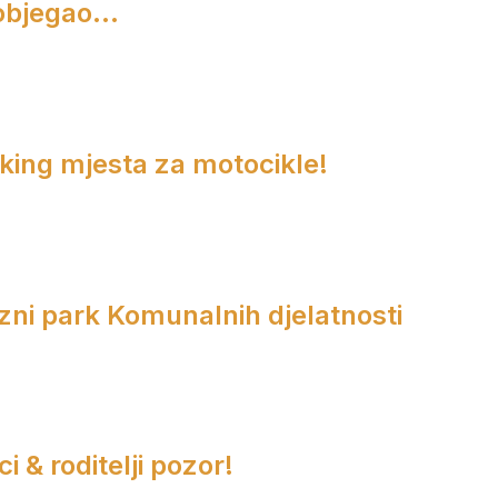
objegao...
rking mjesta za motocikle!
zni park Komunalnih djelatnosti
i & roditelji pozor!