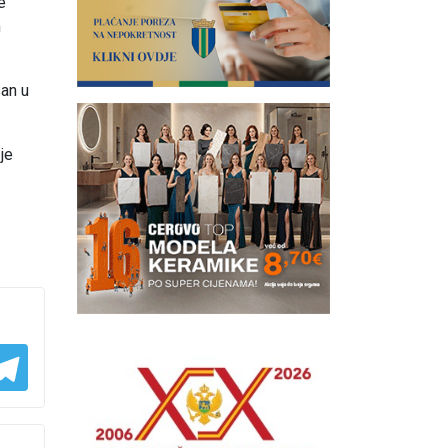
e
m
san u
je