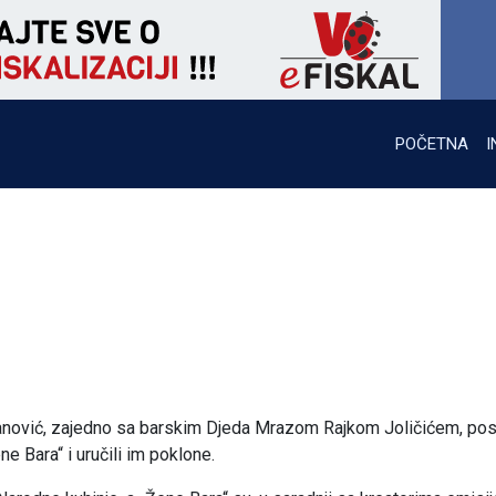
POČETNA
I
anović, zajedno sa barskim Djeda Mrazom Rajkom Joličićem, posj
 Bara“ i uručili im poklone.