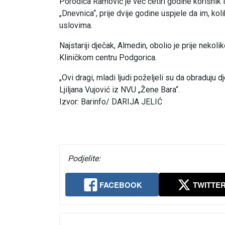
Porodica Ramović je već četiri godine korisnik 
„Dnevnica“, prije dvije godine uspjele da im, kol
uslovima.
Najstariji dječak, Almedin, obolio je prije nekol
Kliničkom centru Podgorica.
„Ovi dragi, mladi ljudi poželjeli su da obraduju d
Ljiljana Vujović iz NVU „Žene Bara“.
Izvor: Barinfo/ DARIJA JELIĆ
Podjelite:
FACEBOOK
TWITTE