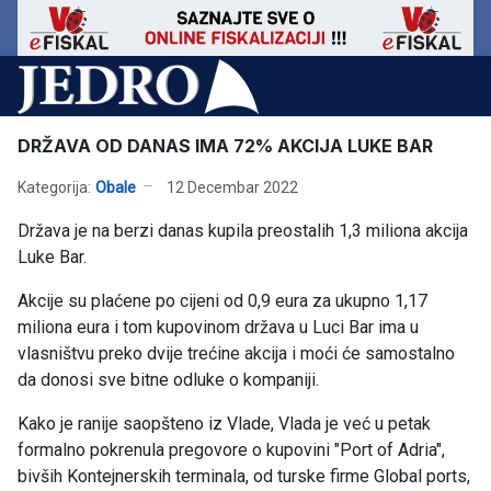
DRŽAVA OD DANAS IMA 72% AKCIJA LUKE BAR
Kategorija:
Obale
12 Decembar 2022
Država je na berzi danas kupila preostalih 1,3 miliona akcija
Luke Bar.
Akcije su plaćene po cijeni od 0,9 eura za ukupno 1,17
miliona eura i tom kupovinom država u Luci Bar ima u
vlasništvu preko dvije trećine akcija i moći će samostalno
da donosi sve bitne odluke o kompaniji.
Kako je ranije saopšteno iz Vlade, Vlada je već u petak
formalno pokrenula pregovore o kupovini "Port of Adria",
bivših Kontejnerskih terminala, od turske firme Global ports,