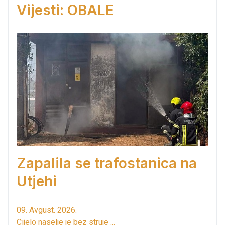
Vijesti: OBALE
Zapalila se trafostanica na
Utjehi
09. Avgust. 2026.
Cijelo naselje je bez struje ...