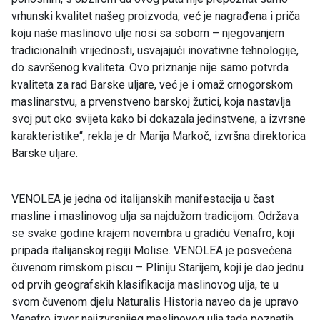
vrhunski kvalitet našeg proizvoda, već je nagrađena i priča
koju naše maslinovo ulje nosi sa sobom – njegovanjem
tradicionalnih vrijednosti, usvajajući inovativne tehnologije,
do savršenog kvaliteta. Ovo priznanje nije samo potvrda
kvaliteta za rad Barske uljare, već je i omaž crnogorskom
maslinarstvu, a prvenstveno barskoj žutici, koja nastavlja
svoj put oko svijeta kako bi dokazala jedinstvene, a izvrsne
karakteristike“, rekla je dr Marija Markoč, izvršna direktorica
Barske uljare.
VENOLEA je jedna od italijanskih manifestacija u čast
masline i maslinovog ulja sa najdužom tradicijom. Održava
se svake godine krajem novembra u gradiću Venafro, koji
pripada italijanskoj regiji Molise. VENOLEA je posvećena
čuvenom rimskom piscu – Pliniju Starijem, koji je dao jednu
od prvih geografskih klasifikacija maslinovog ulja, te u
svom čuvenom djelu Naturalis Historia naveo da je upravo
Venafro izvor najizvrsnijeg maslinovog ulja tada poznatih