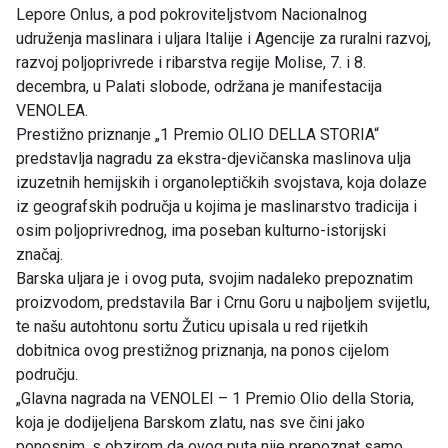
Lepore Onlus, a pod pokroviteljstvom Nacionalnog
udruženja maslinara i uljara Italije i Agencije za ruralni razvoj,
razvoj poljoprivrede i ribarstva regije Molise, 7. i 8.
decembra, u Palati slobode, održana je manifestacija
VENOLEA.
Prestižno priznanje „1 Premio OLIO DELLA STORIA“
predstavlja nagradu za ekstra-djevičanska maslinova ulja
izuzetnih hemijskih i organoleptičkih svojstava, koja dolaze
iz geografskih područja u kojima je maslinarstvo tradicija i
osim poljoprivrednog, ima poseban kulturno-istorijski
značaj.
Barska uljara je i ovog puta, svojim nadaleko prepoznatim
proizvodom, predstavila Bar i Crnu Goru u najboljem svijetlu,
te našu autohtonu sortu Žuticu upisala u red rijetkih
dobitnica ovog prestižnog priznanja, na ponos cijelom
području.
„Glavna nagrada na VENOLEI – 1 Premio Olio della Storia,
koja je dodijeljena Barskom zlatu, nas sve čini jako
ponosnim, s obzirom da ovog puta nije prepoznat samo