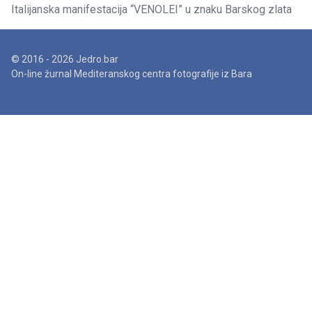
Italijanska manifestacija “VENOLEI” u znaku Barskog zlata
© 2016 - 2026 Jedro.bar
On-line žurnal Mediteranskog centra fotografije iz Bara