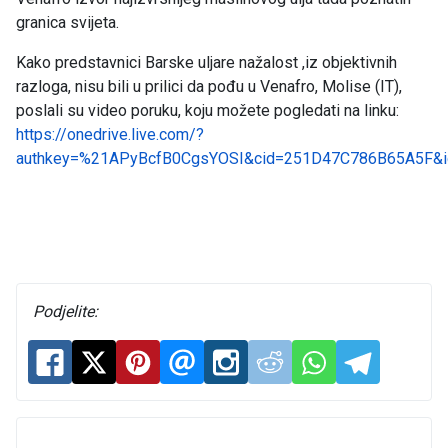
granica svijeta.
Kako predstavnici Barske uljare nažalost ,iz objektivnih
razloga, nisu bili u prilici da pođu u Venafro, Molise (IT),
poslali su video poruku, koju možete pogledati na linku:
https://onedrive.live.com/?
authkey=%21APyBcfB0CgsYOSI&cid=251D47C786B65A5F
Podjelite: