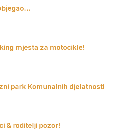
objegao...
rking mjesta za motocikle!
zni park Komunalnih djelatnosti
i & roditelji pozor!