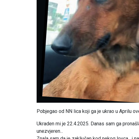
Pobjegao od NN lica koji ga je ukrao u Aprilu ov
Ukraden mi je 22.4.2025. Danas sam ga pronašla.
unezvjeren...
Znala sam da je zaključan kod nekog lovca , i na