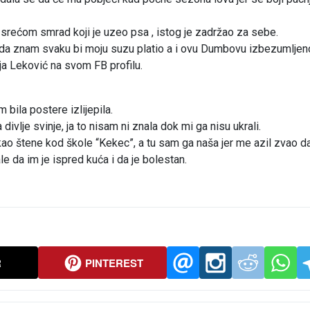
 srećom smrad koji je uzeo psa , istog je zadržao za sebe.
r da znam svaku bi moju suzu platio a i ovu Dumbovu izbezumljen
aja Leković na svom FB profilu.
 bila postere izlijepila.
divlje svinje, ja to nisam ni znala dok mi ga nisu ukrali.
ao štene kod škole “Kekec”, a tu sam ga naša jer me azil zvao 
 da im je ispred kuća i da je bolestan.
R
PINTEREST