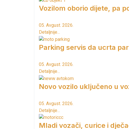
Vozilom oborio dijete, pa p
05. Avgust. 2026.
Detaljnije...
Parking servis da ucrta pa
05. Avgust. 2026.
Detaljnije...
Novo vozilo uključeno u vo
05. Avgust. 2026.
Detaljnije...
Mladi vozači, curice i dječac