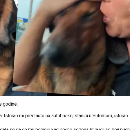
e godine.
 Istrčao mi pred auto na autobuskoj stanici u Sutomoru, istrčao
dala se da će mu pobjeći kad počne sezona lova jer se boji pucnja