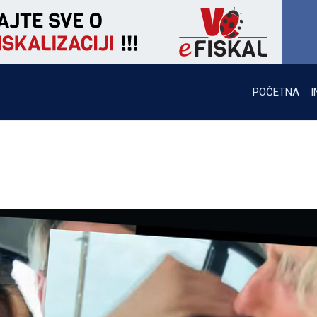
POČETNA
I