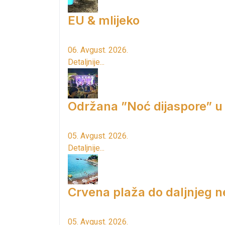
EU & mlijeko
06. Avgust. 2026.
Detaljnije...
Održana ”Noć dijaspore” u
05. Avgust. 2026.
Detaljnije...
Crvena plaža do daljnjeg n
05. Avgust. 2026.