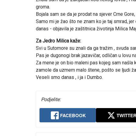
groma.
Bojala sam se da je prodat na sjever Crne Gore,
Samo mi je žao što ne znam ko je taj smrad, je
danas - objavila je zaštitnica životinja Milica M
Za Jedro Milica kaže:
Svi u Sutomore su znali da ga tražim , svuda sam
Pas je dugonogi brak jazavičar, odličan u lovu na 
Za mene je on bio maleni pas kojeg sam našla k
zamole da uzmem malo štene, pošto se ljudi žale
Veseli smo danas , i ja i Dumbo.
Podjelite:
FACEBOOK
TWITTE