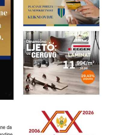
ane da
godine.