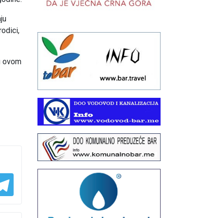
ju
rodici,
 u ovom