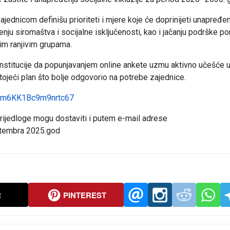
ajednicom definišu prioriteti i mjere koje će doprinijeti unapređen
enju siromaštva i socijalne isključenosti, kao i jačanju podrške po
gim ranjivim grupama.
 institucije da popunjavanjem online ankete uzmu aktivno učešće
tojeći plan što bolje odgovorio na potrebe zajednice.
e/zm6KK1Bc9m9nrtc67
prijedloge mogu dostaviti i putem e-mail adrese
ptembra 2025.god
R
PINTEREST