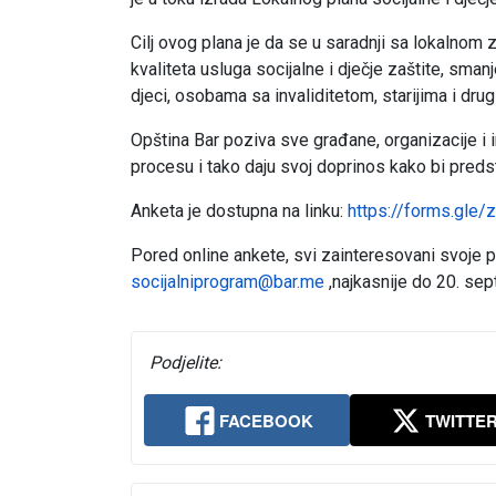
Cilj ovog plana je da se u saradnji sa lokalnom z
kvaliteta usluga socijalne i dječje zaštite, smanj
djeci, osobama sa invaliditetom, starijima i dru
Opština Bar poziva sve građane, organizacije i
procesu i tako daju svoj doprinos kako bi preds
Anketa je dostupna na linku:
https://forms.gl
Pored online ankete, svi zainteresovani svoje 
socijalniprogram@bar.me
,najkasnije do 20. se
Podjelite:
FACEBOOK
TWITTE