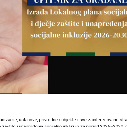
anizacije, ustanove, privredne subjekte i sve zainteresovane str
je zaštite i unapređenja socijalne inkluzije za period 2026–2030. 