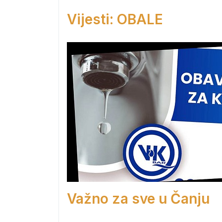
Vijesti: OBALE
Važno za sve u Čanju