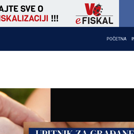
POČETNA
I