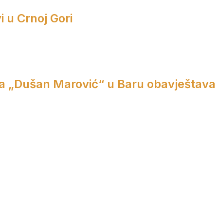
i u Crnoj Gori
a „Dušan Marović“ u Baru obavještava