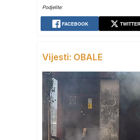
Podjelite:
FACEBOOK
TWITTE
Vijesti: OBALE