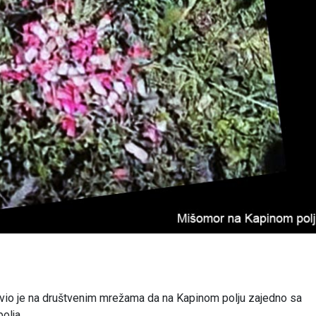
avio je na društvenim mrežama da na Kapinom polju zajedno sa
olja.