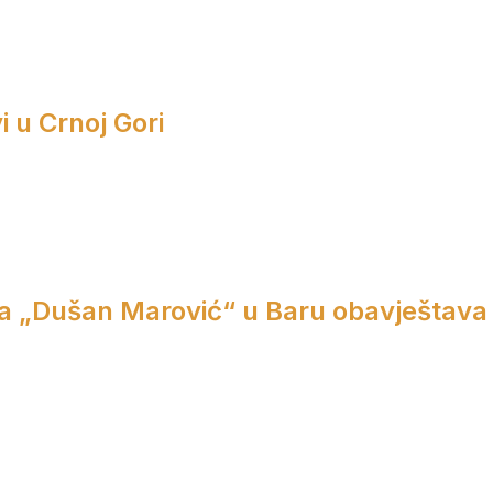
i u Crnoj Gori
a „Dušan Marović“ u Baru obavještava