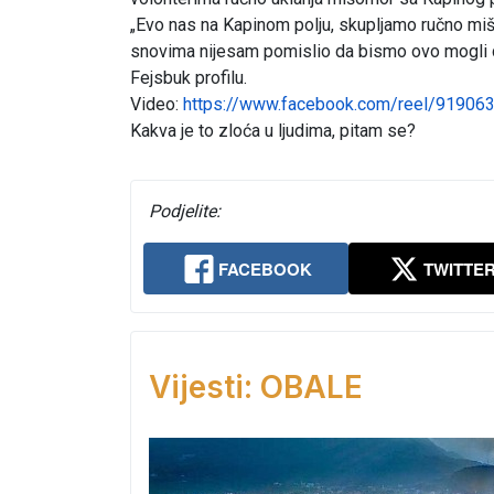
„Evo nas na Kapinom polju, skupljamo ručno miš
snovima nijesam pomislio da bismo ovo mogli da
Fejsbuk profilu.
Video:
https://www.facebook.com/reel/9190
Kakva je to zloća u ljudima, pitam se?
Podjelite:
FACEBOOK
TWITTE
Vijesti: OBALE