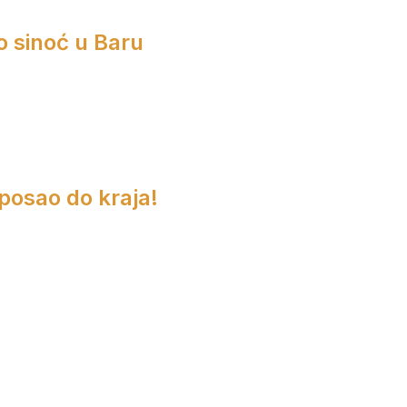
o sinoć u Baru
 posao do kraja!