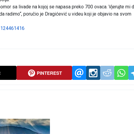
omor sa livade na kojoj se napasa preko 700 ovaca. Vjerujte mi d
 radimo“, poručio je Dragićević u videu koji je objavio na svom
63124461416
R
PINTEREST