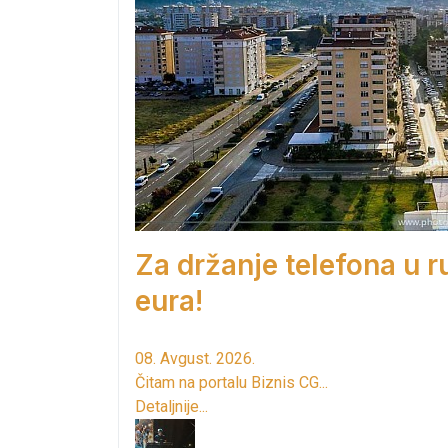
Za držanje telefona u 
eura!
08. Avgust. 2026.
Čitam na portalu Biznis CG...
Detaljnije...