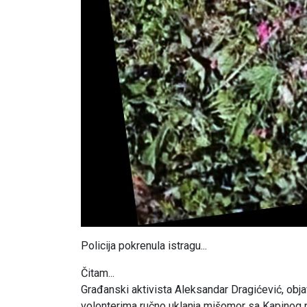
Policija pokrenula istragu...
Čitam...
Građanski aktivista Aleksandar Dragićević, obj
volonterima ručno uklanja mišomor sa Kapinog p