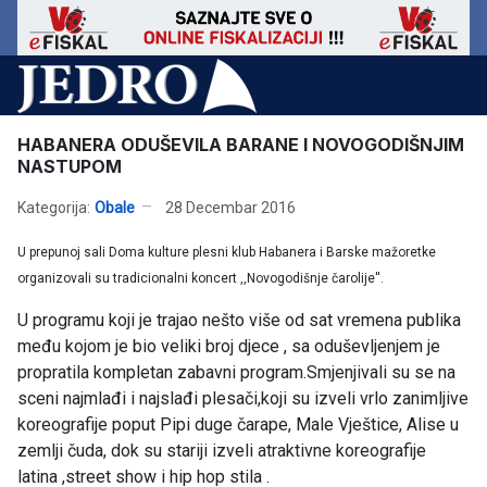
HABANERA ODUŠEVILA BARANE I NOVOGODIŠNJIM
NASTUPOM
Kategorija:
Obale
28 Decembar 2016
U prepunoj sali Doma kulture plesni klub Habanera i Barske mažoretke
organizovali su tradicionalni koncert ,,Novogodišnje čarolije''.
U programu koji je trajao nešto više od sat vremena publika
među kojom je bio veliki broj djece , sa oduševljenjem je
propratila kompletan zabavni program.Smjenjivali su se na
sceni najmlađi i najslađi plesači,koji su izveli vrlo zanimljive
koreografije poput Pipi duge čarape, Male Vještice, Alise u
zemlji čuda, dok su stariji izveli atraktivne koreografije
latina ,street show i hip hop stila .