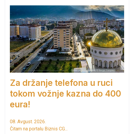
Za držanje telefona u ruci
tokom vožnje kazna do 400
eura!
08. Avgust. 2026.
Čitam na portalu Biznis CG...