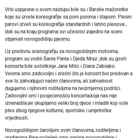
Vrlo uspjesne u svom nastupu bile su i Barske mažoretke
koje su izvele koreografije sa pom ponima i štapom. Plesni
parovi izveli su koreografije standardnih i latino plesova ,
dok su na kraju programa svi učesnici zajedno na sceni
otpjevali novogodišnju pjesmu.
Uz predivnu scenografiju sa novogodišnjim motivima,
program su vodili Šanta Panta i Djeda Mraz ,dok su gosti
koncerta bile solistkinje Jana Milic i Diana Zabiiako.
Veoma smo zadovoljni i srećni što je koncert bio predivan a
sve to zahvaljujući našim članovima, ali zahvalnost
dugujemo i njihovim roditeljima na neizmjernoj podršci.
Zadovojlni smi i posjećenošću koncerta,koja nas nije
iznenadila jer okupljamo veliki broj djece i mladih koji vole
ples zbog njegove kulturne, sportske i umjetničke
vrijednosti.
Novogodišnjom čarolijom svim članovima, roditeljima i
građanima Bara poželjeli smo srećne novogodišnje i