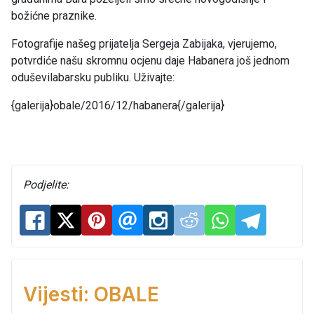
božićne praznike.
Fotografije našeg prijatelja Sergeja Zabijaka, vjerujemo,
potvrdiće našu skromnu ocjenu daje Habanera još jednom
oduševilabarsku publiku. Uživajte:
{galerija}obale/2016/12/habanera{/galerija}
Podjelite:
Vijesti: OBALE