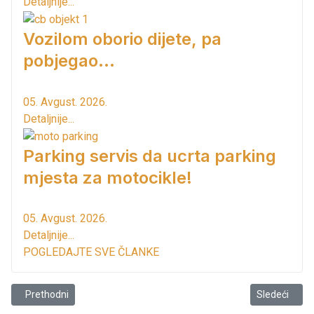
Detaljnije...
Vozilom oborio dijete, pa
pobjegao...
05. Avgust. 2026.
Detaljnije...
Parking servis da ucrta parking
mjesta za motocikle!
05. Avgust. 2026.
Detaljnije...
POGLEDAJTE SVE ČLANKE
Prethodni članak: Habanera oduševila Barane i novogodišnjim nas
Sledeći član
Prethodni
Sledeći