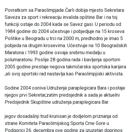
Povratkom sa Paraolimpjade Čarli dobija mjesto Sekretara
Saveza za sport i rekreaciju invalida opštine Bar i na toj
funkciji ostaje do 2004 kada se Savez gasi. U periodu od
1984 godine do 2004 učestvuje i pobjedjuje na 15 kroseva
Politike u Beogradu u trci na 2000 m, predhodno je imao 5
pobjeda na drugim krosevima. Učestvuje na 10 Beogradskih
Maratona i 1993 godine osvaja srebrnu medalju u
polumaratonu. Poslije 28 godina rada i bavljenja sportom
2005 godine prestaje negova takmičarska sportska karijera
,ali svoj sportski rad nastavlja kao Paraolimpjiski aktivista.
Godine 2004 osniva Udruženje paraplegicara Bara i postaje
njegov prvi Sekretar,zatim predsjednik a sada je aktuelni
Predsjednik Skupštine udruženja paraplegicara Bar.
jegov dosadašnji trud krunisan je dodjelom priznanja od
strane Komiteta Paraolimijskog Sporta Crne Gore u
Podgorici 26. decembra ove godine za izuzetan doprinos