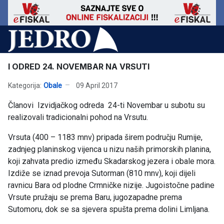
I ODRED 24. NOVEMBAR NA VRSUTI
Kategorija:
Obale
09 April 2017
Članovi Izvidjačkog odreda 24-ti Novembar u subotu su
realizovali tradicionalni pohod na Vrsutu.
Vrsuta (400 – 1183 mnv) pripada širem području Rumije,
zadnjeg planinskog vijenca u nizu naših primorskih planina,
koji zahvata predio između Skadarskog jezera i obale mora.
Izdiže se iznad prevoja Sutorman (810 mnv), koji dijeli
ravnicu Bara od plodne Crmničke nizije. Jugoistočne padine
Vrsute pružaju se prema Baru, jugozapadne prema
Sutomoru, dok se sa sjevera spušta prema dolini Limljana.