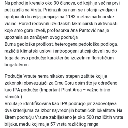
Na pohod je krenulo oko 30 članova, od kojih je većina prvi
put izašla na Vrstu. Pridruzili su nam se i stariji izvidjaci i
upotpunili dozivljaj penjanja na 1183 metara nadmorske
visine. Pored redovnih izviđačkih takmičarskih aktivnosti
koje smo gore izveli, profesorka Ana Pantović nas je
upoznala sa zančajem ovog područja.
Burna geološka prošlost, heterogena pedološka podloga,
različiti klimatski uslovi i antropogeni uticaji doveli su do
toga da ovo područje karakteriše izuzetnim florističkim
bogatstvom.
Područje Vrsute nema nikakav stepen zaštite koji je
zakonski obavezujući za Crnu Goru osim što je određeno
kao IPA područje (Important Plant Area – važno biljno
stanište).
Vrsuta je identifikovana kao IPA područje jer zadovoljava
dva kriterijuma za izbor najvrednijih botaničkih lokaliteta. Na
širem području Vrsute zabilježeno je oko 500 različitih vrsta
biljaka, među kojima je 57 vrsta različitog ranga