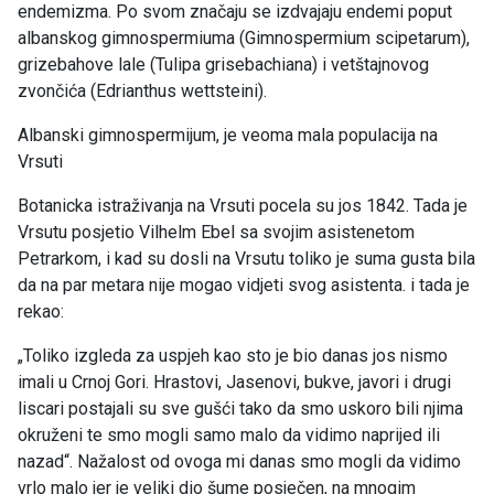
endemizma. Po svom značaju se izdvajaju endemi poput
albanskog gimnospermiuma (Gimnospermium scipetarum),
grizebahove lale (Tulipa grisebachiana) i vetštajnovog
zvončića (Edrianthus wettsteini).
Albanski gimnospermijum, je veoma mala populacija na
Vrsuti
Botanicka istraživanja na Vrsuti pocela su jos 1842. Tada je
Vrsutu posjetio Vilhelm Ebel sa svojim asistenetom
Petrarkom, i kad su dosli na Vrsutu toliko je suma gusta bila
da na par metara nije mogao vidjeti svog asistenta. i tada je
rekao:
„Toliko izgleda za uspjeh kao sto je bio danas jos nismo
imali u Crnoj Gori. Hrastovi, Jasenovi, bukve, javori i drugi
liscari postajali su sve gušći tako da smo uskoro bili njima
okruženi te smo mogli samo malo da vidimo naprijed ili
nazad“. Nažalost od ovoga mi danas smo mogli da vidimo
vrlo malo jer je veliki dio šume posječen, na mnogim