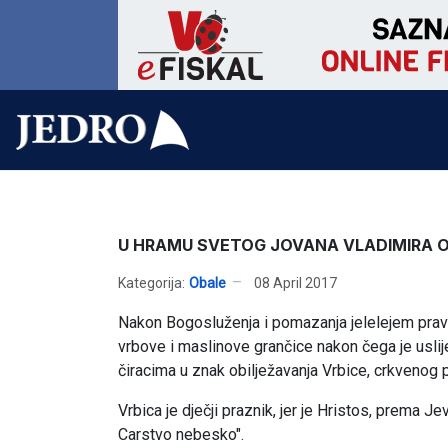
U HRAMU SVETOG JOVANA VLADIMIRA O
Kategorija:
Obale
08 April 2017
Nakon Bogosluženja i pomazanja jelelejem pravo
vrbove i maslinove grančice nakon čega je uslij
čiracima u znak obilježavanja Vrbice, crkvenog p
Vrbica je dječji praznik, jer je Hristos, prema Je
Carstvo nebesko".