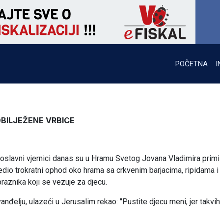
POČETNA
I
BILJEŽENE VRBICE
slavni vjernici danas su u Hramu Svetog Jovana Vladimira primil
edio trokratni ophod oko hrama sa crkvenim barjacima, ripidama i
raznika koji se vezuje za djecu.
vanđelju, ulazeći u Jerusalim rekao: "Pustite djecu meni, jer takvih