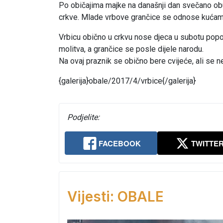
Po običajima majke na današnji dan svečano obuk
crkve. Mlade vrbove grančice se odnose kućama i
Vrbicu obično u crkvu nose djeca u subotu popodne
molitva, a grančice se posle dijele narodu.
Na ovaj praznik se obično bere cvijeće, ali se n
{galerija}obale/2017/4/vrbice{/galerija}
Podjelite:
FACEBOOK
TWITTE
Vijesti: OBALE