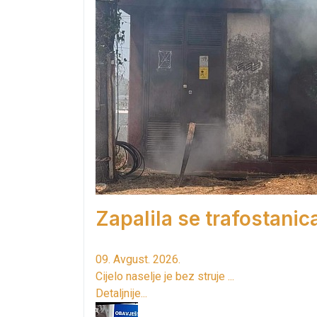
Zapalila se trafostanic
09. Avgust. 2026.
Cijelo naselje je bez struje ...
Detaljnije...