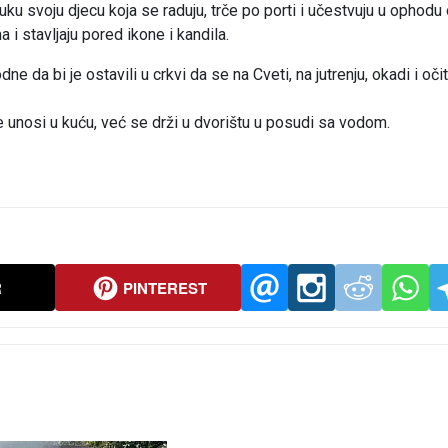
u svoju djecu koja se raduju, trče po porti i učestvuju u ophodu
 stavljaju pored ikone i kandila.
 da bi je ostavili u crkvi da se na Cveti, na jutrenju, okadi i oči
e unosi u kuću, već se drži u dvorištu u posudi sa vodom.
R
PINTEREST