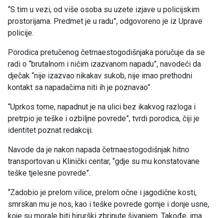
“S tim u vezi, od više osoba su uzete izjave u policijskim
prostorijama. Predmet je u radu”, odgovoreno je iz Uprave
policije.
Porodica pretučenog četrnaestogodišnjaka poručuje da se
radi o “brutalnom i ničim izazvanom napadu”, navodeći da
dječak “nije izazvao nikakav sukob, nije imao prethodni
kontakt sa napadačima niti ih je poznavao”.
“Uprkos tome, napadnut je na ulici bez ikakvog razloga i
pretrpio je teške i ozbiljne povrede”, tvrdi porodica, čiji je
identitet poznat redakciji.
Navode da je nakon napada četrnaestogodišnjak hitno
transportovan u Klinički centar, “gdje su mu konstatovane
teške tjelesne povrede”.
“Zadobio je prelom vilice, prelom očne i jagodične kosti,
smrskan mu je nos, kao i teške povrede gornje i donje usne,
koje su morale biti hirurški zbrinute šivanjem. Takođe, ima