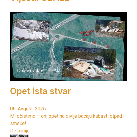
Opet ista stvar
06. Avgust. 2026.
Mi očistimo – oni opet na divlje bacaju kabasti otpad i
smeće!
Detaljnije...