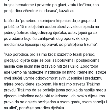
brojne hematome i povrede po glavi, vratu i leđima, kao
posljedicu višestrukih udaraca”, kazali su.
Ističu da “posebno zabrinjava činjenica da je grupa od
približno 15 maloljetnih osoba učestvovala u napadu na
jednog četrnaestogodišnjeg dječaka, ostavljajući ga sa
povredama koje će zahtijevati dug oporavak, dalje
medicinsko liječenje i oporavak od pretrpljene traume”.
“Kao porodica, prolazimo kroz izuzetno težak period,
gledajući dijete koje se bori sa bolovima i posljedicama
nasilja koje ničim nije izazvalo niti zaslužilo. Zbog toga
apelujemo na nadležne institucije da hitno i temeljno istraže
ovaj slučaj, utvrde odgovornost svih učesnika i preduzmu
mjere predviđene zakonom. Ne tražimo osvetu. Tražimo
pravdu. Tražimo da se pošalje jasna poruka da nasilje među
djecom i mladima neće biti tolerisano i da svako dijete ima
pravo da se osjeća bezbjedno u svom gradu, svom naselju i
na ulici”, poručuje porodica dječaka.