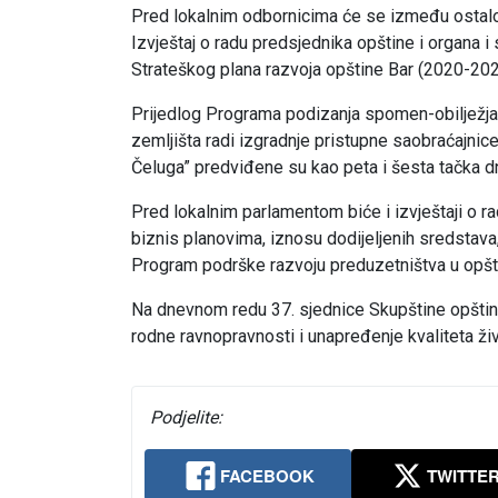
Pred lokalnim odbornicima će se između ostalo
Izvještaj o radu predsjednika opštine i organa i 
Strateškog plana razvoja opštine Bar (2020-202
Prijedlog Programa podizanja spomen-obilježja 
zemljišta radi izgradnje pristupne saobraćajnic
Čeluga” predviđene su kao peta i šesta tačka d
Pred lokalnim parlamentom biće i izvještaji o ra
biznis planovima, iznosu dodijeljenih sredstava
Program podrške razvoju preduzetništva u opšti
Na dnevnom redu 37. sjednice Skupštine opštine
rodne ravnopravnosti i unapređenje kvaliteta ž
Podjelite:
FACEBOOK
TWITTE