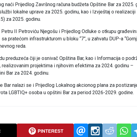
g naći Prijedlog Završnog računa budžeta Opštine Bar za 2025. 
službi lokalne uprave za 2025. godinu, kao i Izvještaj o realizaciji
5) za 2025. godinu.
Petru II Petroviću Njegošu i Prijedlog Odluke o otkupu građevi
e sa pratećom infrastrukturom u bloku “7”, u zahvatu DUP-a “Gorn
nevnog reda.
du preduzeća čiji je osnivač Opština Bar, kao i Informacija o pod
, realizovanim projektima i njihovim efektima za 2024. godinu –
ni Bar za 2024. godinu.
 Bar nalazi se i Prijedlog Lokalnog akcionog plana za postizanj
ivota LGBTIQ+ osoba u opštini Bar za period 2026-2029. godine.
R
PINTEREST