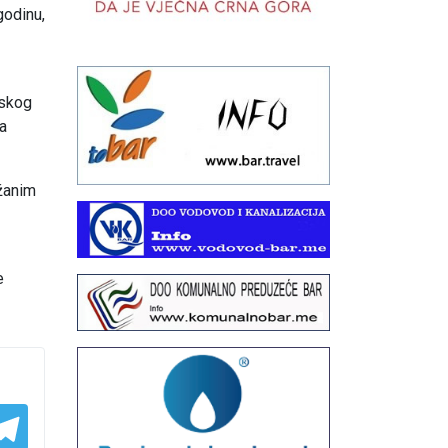
godinu,
nskog
ja
ržanim
e