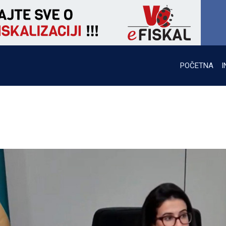
POČETNA
I