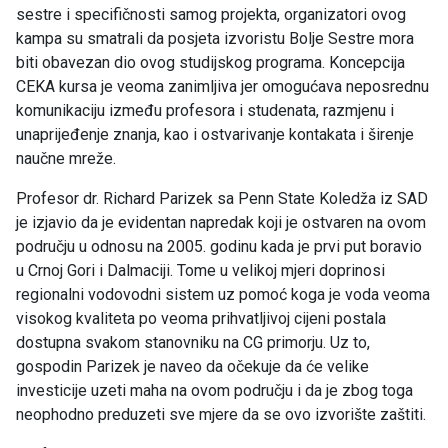
sestre i specifičnosti samog projekta, organizatori ovog
kampa su smatrali da posjeta izvoristu Bolje Sestre mora
biti obavezan dio ovog studijskog programa. Koncepcija
CEKA kursa je veoma zanimljiva jer omogućava neposrednu
komunikaciju između profesora i studenata, razmjenu i
unaprijeđenje znanja, kao i ostvarivanje kontakata i širenje
naučne mreže.
Profesor dr. Richard Parizek sa Penn State Koledža iz SAD
je izjavio da je evidentan napredak koji je ostvaren na ovom
području u odnosu na 2005. godinu kada je prvi put boravio
u Crnoj Gori i Dalmaciji. Tome u velikoj mjeri doprinosi
regionalni vodovodni sistem uz pomoć koga je voda veoma
visokog kvaliteta po veoma prihvatljivoj cijeni postala
dostupna svakom stanovniku na CG primorju. Uz to,
gospodin Parizek je naveo da očekuje da će velike
investicije uzeti maha na ovom području i da je zbog toga
neophodno preduzeti sve mjere da se ovo izvorište zaštiti.