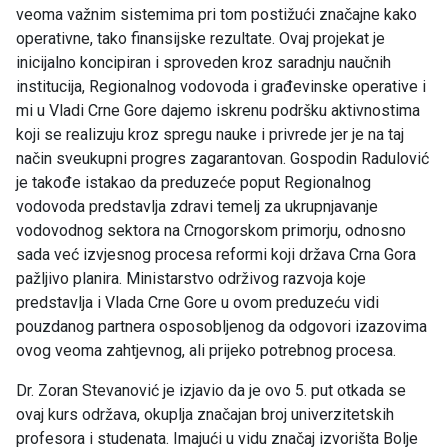
veoma važnim sistemima pri tom postižući značajne kako
operativne, tako finansijske rezultate. Ovaj projekat je
inicijalno koncipiran i sproveden kroz saradnju naučnih
institucija, Regionalnog vodovoda i građevinske operative i
mi u Vladi Crne Gore dajemo iskrenu podršku aktivnostima
koji se realizuju kroz spregu nauke i privrede jer je na taj
način sveukupni progres zagarantovan. Gospodin Radulović
je takođe istakao da preduzeće poput Regionalnog
vodovoda predstavlja zdravi temelj za ukrupnjavanje
vodovodnog sektora na Crnogorskom primorju, odnosno
sada već izvjesnog procesa reformi koji država Crna Gora
pažljivo planira. Ministarstvo održivog razvoja koje
predstavlja i Vlada Crne Gore u ovom preduzeću vidi
pouzdanog partnera osposobljenog da odgovori izazovima
ovog veoma zahtjevnog, ali prijeko potrebnog procesa.
Dr. Zoran Stevanović je izjavio da je ovo 5. put otkada se
ovaj kurs održava, okuplja značajan broj univerzitetskih
profesora i studenata. Imajući u vidu značaj izvorišta Bolje