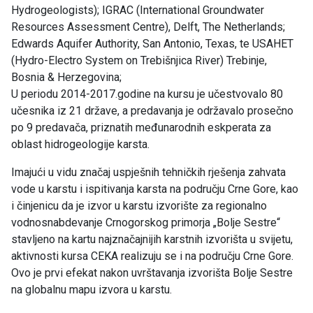
Hydrogeologists); IGRAC (International Groundwater
Resources Assessment Centre), Delft, The Netherlands;
Edwards Aquifer Authority, San Antonio, Texas, te USAHET
(Hydro-Electro System on Trebišnjica River) Trebinje,
Bosnia & Herzegovina;
U periodu 2014-2017.godine na kursu je učestvovalo 80
učesnika iz 21 države, a predavanja je održavalo prosečno
po 9 predavača, priznatih međunarodnih eskperata za
oblast hidrogeologije karsta.
Imajući u vidu značaj uspješnih tehničkih rješenja zahvata
vode u karstu i ispitivanja karsta na području Crne Gore, kao
i činjenicu da je izvor u karstu izvorište za regionalno
vodnosnabdevanje Crnogorskog primorja „Bolje Sestre“
stavljeno na kartu najznačajnijih karstnih izvorišta u svijetu,
aktivnosti kursa CEKA realizuju se i na području Crne Gore.
Ovo je prvi efekat nakon uvrštavanja izvorišta Bolje Sestre
na globalnu mapu izvora u karstu.