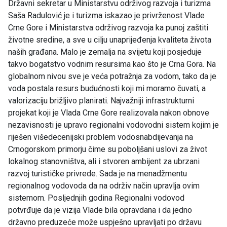
Državni sekretar u Ministarstvu održivog razvoja i turizma
Saša Radulović je i turizma iskazao je privrženost Vlade
Crne Gore i Ministarstva održivog razvoja ka punoj zaštiti
životne sredine, a sve u cilju unaprijeđenja kvaliteta života
naših građana. Malo je zemalja na svijetu koji posjeduje
takvo bogatstvo vodnim resursima kao što je Crna Gora. Na
globalnom nivou sve je veća potražnja za vodom, tako da je
voda postala resurs budućnosti koji mi moramo čuvati, a
valorizaciju brižljivo planirati. Najvažniji infrastrukturni
projekat koji je Vlada Crne Gore realizovala nakon obnove
nezavisnosti je upravo regionalni vodovodni sistem kojim je
riješen višedecenijski problem vodosnabdijevanja na
Crnogorskom primorju čime su poboljšani uslovi za život
lokalnog stanovništva, ali i stvoren ambijent za ubrzani
razvoj turističke privrede. Sada je na menadžmentu
regionalnog vodovoda da na održiv način upravlja ovim
sistemom. Posljednjih godina Regionalni vodovod
potvrđuje da je vizija Vlade bila opravdana i da jedno
državno preduzeće može uspješno upravljati po državu