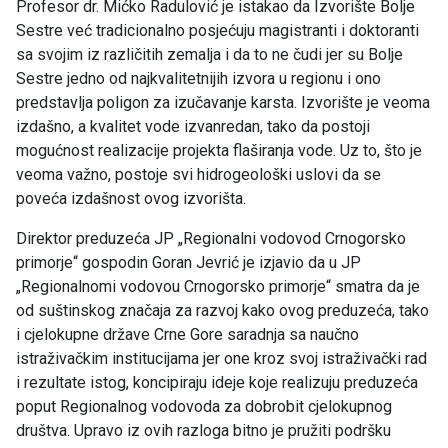
Profesor dr. Mićko Radulović je istakao da Izvorište Bolje
Sestre već tradicionalno posjećuju magistranti i doktoranti
sa svojim iz različitih zemalja i da to ne čudi jer su Bolje
Sestre jedno od najkvalitetnijih izvora u regionu i ono
predstavlja poligon za izučavanje karsta. Izvorište je veoma
izdašno, a kvalitet vode izvanredan, tako da postoji
mogućnost realizacije projekta flaširanja vode. Uz to, što je
veoma važno, postoje svi hidrogeološki uslovi da se
poveća izdašnost ovog izvorišta.
Direktor preduzeća JP „Regionalni vodovod Crnogorsko
primorje“ gospodin Goran Jevrić je izjavio da u JP
„Regionalnomi vodovou Crnogorsko primorje“ smatra da je
od suštinskog značaja za razvoj kako ovog preduzeća, tako
i cjelokupne države Crne Gore saradnja sa naučno
istraživačkim institucijama jer one kroz svoj istraživački rad
i rezultate istog, koncipiraju ideje koje realizuju preduzeća
poput Regionalnog vodovoda za dobrobit cjelokupnog
društva. Upravo iz ovih razloga bitno je pružiti podršku