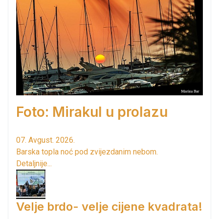
Foto: Mirakul u prolazu
07. Avgust. 2026.
Barska topla noć pod zvijezdanim nebom.
Detaljnije...
Velje brdo- velje cijene kvadrata!