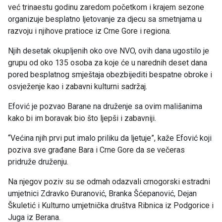
već trinaestu godinu zaredom početkom i krajem sezone
organizuje besplatno ljetovanje za djecu sa smetnjama u
razvoju i njihove pratioce iz Crne Gore i regiona.
Njih desetak okupljenih oko ove NVO, ovih dana ugostilo je
grupu od oko 135 osoba za koje će u narednih deset dana
pored besplatnog smještaja obezbijediti bespatne obroke i
osvježenje kao i zabavni kulturni sadržaj.
Efović je pozvao Barane na druženje sa ovim mališanima
kako bi im boravak bio što ljepši i zabavniji.
“Većina njih prvi put imalo priliku da ljetuje”, kaže Efović koji
poziva sve građane Bara i Crne Gore da se večeras
pridruže druženju.
Na njegov poziv su se odmah odazvali crnogorski estradni
umjetnici Zdravko Đuranović, Branka Šćepanović, Dejan
Škuletić i Kulturno umjetnička društva Ribnica iz Podgorice i
Juga iz Berana.