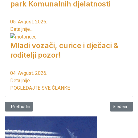
park Komunalnih djelatnosti
05. Avgust. 2026.
Detaljnije...
Mladi vozači, curice i dječaci &
roditelji pozor!
04. Avgust. 2026.
Detaljnije...
POGLEDAJTE SVE ČLANKE
Prethodni članak: Završeno je obilježavanje Dana Svetog Jovana Vl
Sledeći član
Prethodni
Sledeći