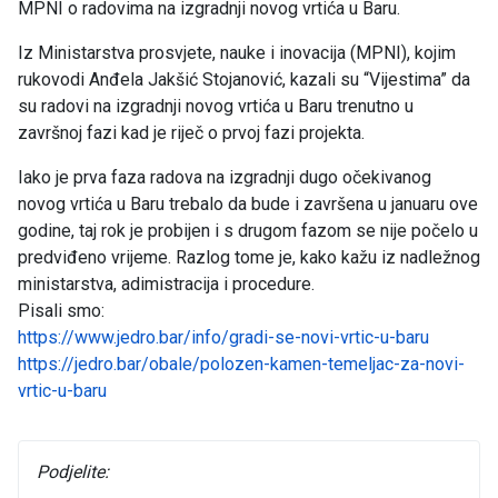
MPNI o radovima na izgradnji novog vrtića u Baru.
Iz Ministarstva prosvjete, nauke i inovacija (MPNI), kojim
rukovodi Anđela Jakšić Stojanović, kazali su “Vijestima” da
su radovi na izgradnji novog vrtića u Baru trenutno u
završnoj fazi kad je riječ o prvoj fazi projekta.
Iako je prva faza radova na izgradnji dugo očekivanog
novog vrtića u Baru trebalo da bude i završena u januaru ove
godine, taj rok je probijen i s drugom fazom se nije počelo u
predviđeno vrijeme. Razlog tome je, kako kažu iz nadležnog
ministarstva, adimistracija i procedure.
Pisali smo:
https://www.jedro.bar/info/gradi-se-novi-vrtic-u-baru
https://jedro.bar/obale/polozen-kamen-temeljac-za-novi-
vrtic-u-baru
Podjelite: