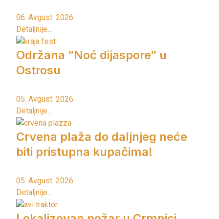
06. Avgust. 2026.
Detaljnije...
Održana ”Noć dijaspore” u
Ostrosu
05. Avgust. 2026.
Detaljnije...
Crvena plaža do daljnjeg neće
biti pristupna kupačima!
05. Avgust. 2026.
Detaljnije...
Lokalizovan požar u Crmnici