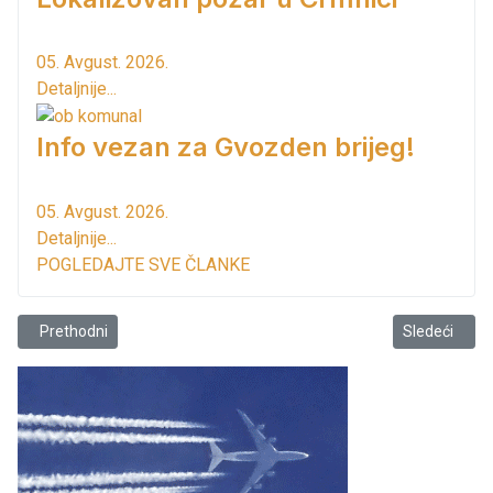
05. Avgust. 2026.
Detaljnije...
Info vezan za Gvozden brijeg!
05. Avgust. 2026.
Detaljnije...
POGLEDAJTE SVE ČLANKE
Prethodni članak: Sa FB stranice TravelMontenegro.me
Sledeći člana
Prethodni
Sledeći