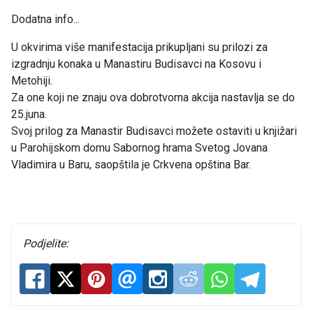
Dodatna info...
U okvirima više manifestacija prikupljani su prilozi za
izgradnju konaka u Manastiru Budisavci na Kosovu i
Metohiji.
Za one koji ne znaju ova dobrotvorna akcija nastavlja se do
25.juna.
Svoj prilog za Manastir Budisavci možete ostaviti u knjižari
u Parohijskom domu Sabornog hrama Svetog Jovana
Vladimira u Baru, saopštila je Crkvena opština Bar.
Podjelite: