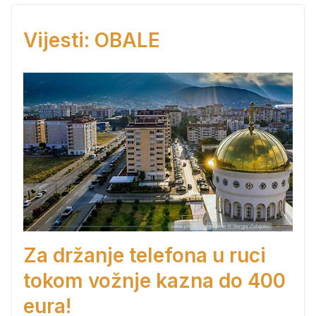
Vijesti: OBALE
Za držanje telefona u ruci
tokom vožnje kazna do 400
eura!