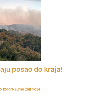
aju posao do kraja!
iko izgore šume žali bože.