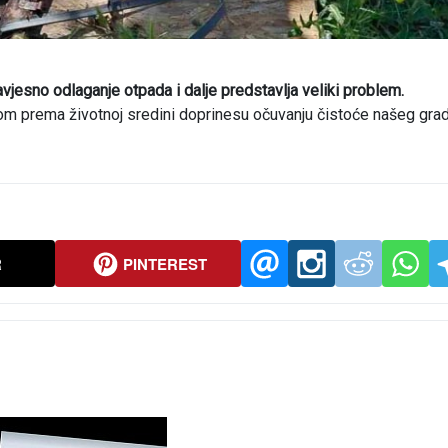
esavjesno odlaganje otpada i dalje predstavlja veliki problem.
 prema životnoj sredini doprinesu očuvanju čistoće našeg grad
R
PINTEREST