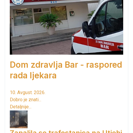
Dom zdravlja Bar - raspored
rada ljekara
10. Avgust. 2026.
Dobro je znati...
Detaljnije...
Zapalila se trafostanica na Utjehi