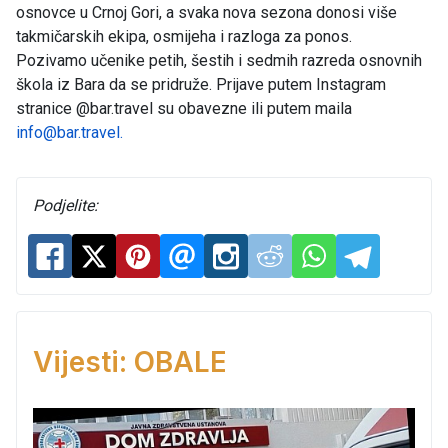
osnovce u Crnoj Gori, a svaka nova sezona donosi više
takmičarskih ekipa, osmijeha i razloga za ponos.
Pozivamo učenike petih, šestih i sedmih razreda osnovnih
škola iz Bara da se pridruže. Prijave putem Instagram
stranice @bar.travel su obavezne ili putem maila
info@bar.travel
.
Podjelite:
Vijesti: OBALE