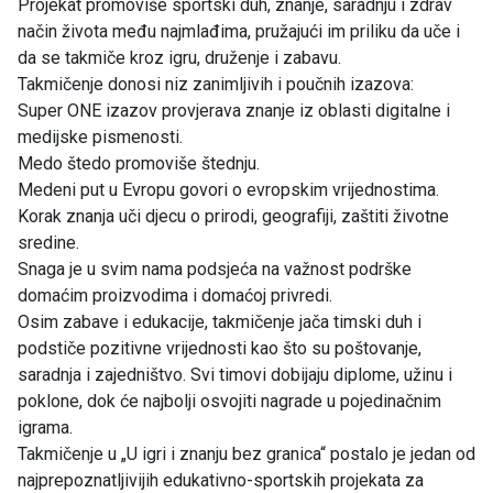
Projekat promoviše sportski duh, znanje, saradnju i zdrav
način života među najmlađima, pružajući im priliku da uče i
da se takmiče kroz igru, druženje i zabavu.
Takmičenje donosi niz zanimljivih i poučnih izazova:
Super ONE izazov provjerava znanje iz oblasti digitalne i
medijske pismenosti.
Medo štedo promoviše štednju.
Medeni put u Evropu govori o evropskim vrijednostima.
Korak znanja uči djecu o prirodi, geografiji, zaštiti životne
sredine.
Snaga je u svim nama podsjeća na važnost podrške
domaćim proizvodima i domaćoj privredi.
Osim zabave i edukacije, takmičenje jača timski duh i
podstiče pozitivne vrijednosti kao što su poštovanje,
saradnja i zajedništvo. Svi timovi dobijaju diplome, užinu i
poklone, dok će najbolji osvojiti nagrade u pojedinačnim
igrama.
Takmičenje u „U igri i znanju bez granica“ postalo je jedan od
najprepoznatljivijih edukativno-sportskih projekata za