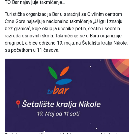
TO Bar najavljuje takmičenje...
Turistička organizacija Bar u saradnji sa Civilnim centrom
Crne Gore najavljuje nacionalno takmičenje „U igri i znanju
bez granica“, koje okuplja učenike petih, šestih i sedmih
razreda osnovnih škola. Takmičenje se u Baru organizuje
drugi put, a biće održano 19. maja, na Šetalištu kralja Nikole,
sa početkom u 11 časova.