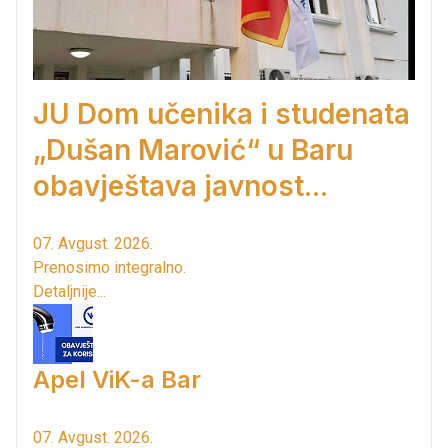
JU Dom učenika i studenata
„Dušan Marović“ u Baru
obavještava javnost...
07. Avgust. 2026.
Prenosimo integralno.
Detaljnije...
Apel ViK-a Bar
07. Avgust. 2026.