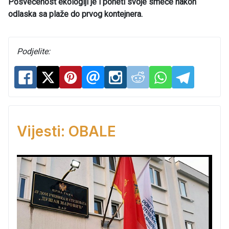
Posvećenost ekologiji je i poneti svoje smeće nakon
odlaska sa plaže do prvog kontejnera.
Podjelite:
Vijesti: OBALE