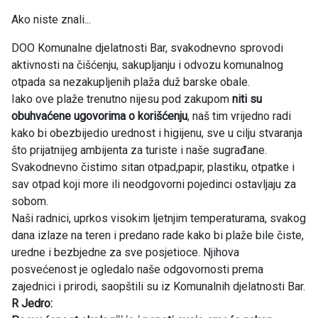
Ako niste znali...
DOO Komunalne djelatnosti Bar, svakodnevno sprovodi
aktivnosti na čišćenju, sakupljanju i odvozu komunalnog
otpada sa nezakupljenih plaža duž barske obale.
Iako ove plaže trenutno nijesu pod zakupom
niti su
obuhvaćene ugovorima o korišćenju
, naš tim vrijedno radi
kako bi obezbijedio urednost i higijenu, sve u cilju stvaranja
što prijatnijeg ambijenta za turiste i naše sugrađane.
Svakodnevno čistimo sitan otpad,papir, plastiku, otpatke i
sav otpad koji more ili neodgovorni pojedinci ostavljaju za
sobom.
Naši radnici, uprkos visokim ljetnjim temperaturama, svakog
dana izlaze na teren i predano rade kako bi plaže bile čiste,
uredne i bezbjedne za sve posjetioce. Njihova
posvećenost je ogledalo naše odgovornosti prema
zajednici i prirodi, saopštili su iz Komunalnih djelatnosti Bar.
R Jedro: