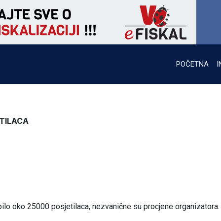
POČETNA
I
TILACA
 bilo oko 25000 posjetilaca, nezvanične su procjene organizatora.