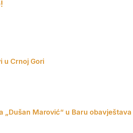
!
i u Crnoj Gori
a „Dušan Marović“ u Baru obavještava