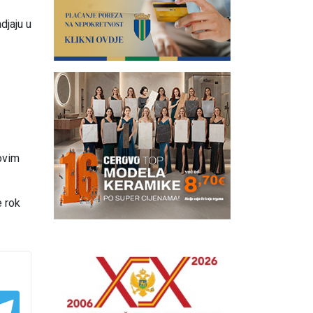
djaju u
 ovim
e rok