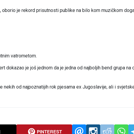
oborio je rekord prisutnosti publike na bilo kom muzičkom doga
utnim vatrometom.
ert dokazao je još jednom da je jedna od najboljih bend grupa na
 se nekih od najpoznatijih rok pjesama ex Jugoslavije, ali i svjetsk
R
PINTEREST