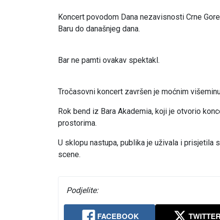
Koncert povodom Dana nezavisnosti Crne Gore, 
Baru do današnjeg dana.
Bar ne pamti ovakav spektakl.
Tročasovni koncert završen je moćnim višemin
Rok bend iz Bara Akademia, koji je otvorio konc
prostorima.
U sklopu nastupa, publika je uživala i prisjetila
scene.
Podjelite:
FACEBOOK
TWITTE